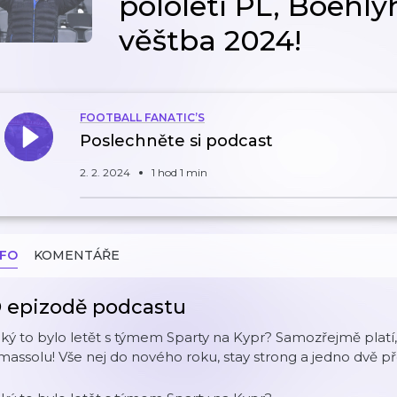
pololetí PL, Boehl
věštba 2024!
FOOTBALL FANATIC’S
Poslechněte si podcast
2. 2. 2024
1 hod 1 min
NFO
KOMENTÁŘE
 epizodě podcastu
ký to bylo letět s týmem Sparty na Kypr? Samozřejmě platí, 
massolu! Vše nej do nového roku, stay strong a jedno dvě před