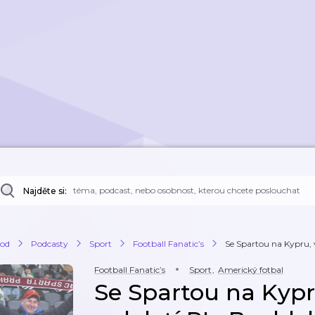
Najděte si:
od
Podcasty
Sport
Football Fanatic’s
Se Spartou na Kypru, v
Football Fanatic’s
Sport
,
Americký fotbal
Se Spartou na Kypr