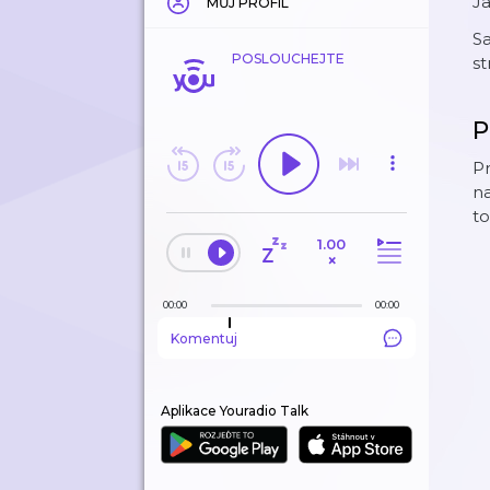
Ja
MŮJ PROFIL
Sa
POSLOUCHEJTE
st
P
P
na
to
1.00
×
00:00
00:00
Komentuj
Aplikace Youradio Talk