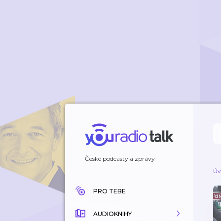
České podcasty a zprávy
Úv
PRO TEBE
AUDIOKNIHY