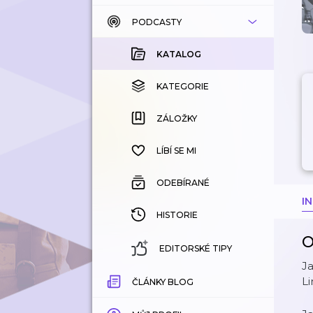
PODCASTY
KATALOG
KOUPENÉ
KATALOG
KATEGORIE
KATEGORIE
ZÁLOŽKY
ZÁLOŽKY
HISTORIE
LÍBÍ SE MI
ODEBÍRANÉ
I
HISTORIE
O
EDITORSKÉ TIPY
Ja
Li
ČLÁNKY BLOG