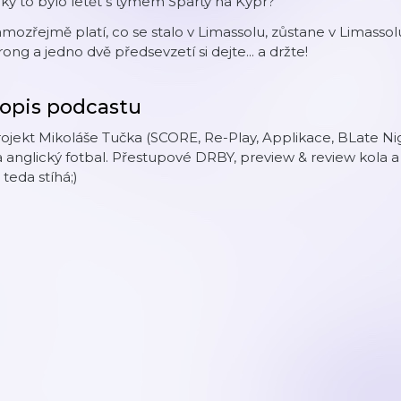
ký to bylo letět s týmem Sparty na Kypr?
mozřejmě platí, co se stalo v Limassolu, zůstane v Limassol
rong a jedno dvě předsevzetí si dejte... a držte!
opis podcastu
rojekt Mikoláše Tučka (SCORE, Re-Play, Applikace, BLate 
 anglický fotbal. Přestupové DRBY, preview & review kola 
 teda stíhá;)