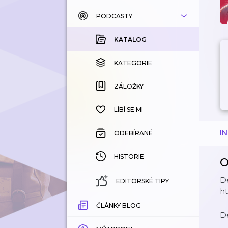
PODCASTY
KATALOG
KOUPENÉ
KATALOG
KATEGORIE
KATEGORIE
ZÁLOŽKY
ZÁLOŽKY
HISTORIE
LÍBÍ SE MI
I
ODEBÍRANÉ
HISTORIE
O
De
EDITORSKÉ TIPY
h
ČLÁNKY BLOG
De