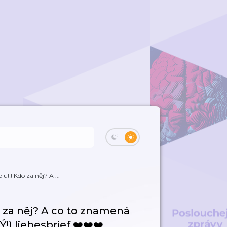
u!!! Kdo za něj? A ...
o za něj? A co to znamená
!) liebesbrief ❤️❤️❤️