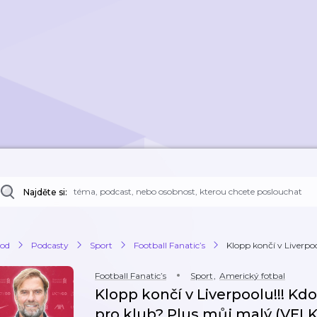
Najděte si:
od
Podcasty
Sport
Football Fanatic’s
Klopp končí v Liverpool
Football Fanatic’s
Sport
,
Americký fotbal
Klopp končí v Liverpoolu!!! Kd
pro klub? Plus můj malý (VELKÝ