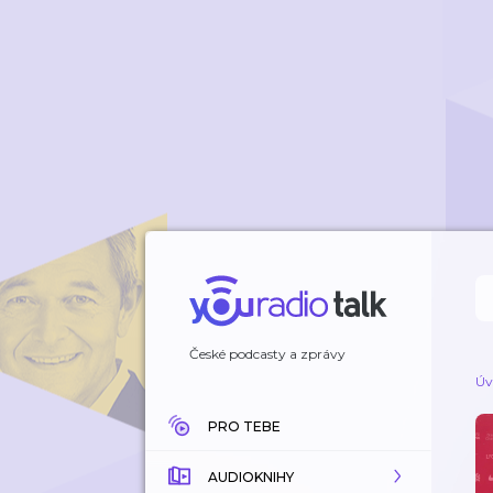
České podcasty a zprávy
Úv
PRO TEBE
AUDIOKNIHY