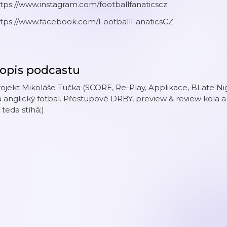
tps://www.instagram.com/footballfanaticscz
ttps://www.facebook.com/FootballFanaticsCZ
opis podcastu
rojekt Mikoláše Tučka (SCORE, Re-Play, Applikace, BLate 
 anglický fotbal. Přestupové DRBY, preview & review kola 
 teda stíhá;)