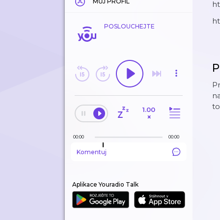
MŮJ PROFIL
ht
h
POSLOUCHEJTE
P
P
na
to
1.00
×
00:00
00:00
Komentuj
Aplikace Youradio Talk