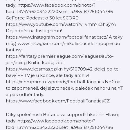
tady: https://www.facebook.com/photo/?
fbid=1374746203422220&set=a.965187251044786
GeForce Podcast o 30 let SCORE:
https://www.youtube.com/watch?v=vmhYk3hSyYA
Dej odběr na Instagramu!
https://www.instagram.com/footballfanaticscz/ A taky
můj:) www.instagram.com/mikolastucek Připoj se do
fantasy:
https://fantasy.premierleague.com/leagues/auto-
join/eoii1g Knihu kupuj zde:
https://www.kosmas.cz/knihy/510709/42-delej-co-te-
bavi/ FF TV je u konce, ale tady archív!
https://cnn.iprima.cz/porady/football-fanatics Než na
to zapomeneš, dej si zvoneček, paleček nahoru na YT
a pak odběr tady:
https://www.facebook.com/FootballFanaticsCZ
Díky společnosti Betano za support! Tiket FF Hlasuj
tady: https://www.facebook.com/photo/?
fbid=1374746203422220&set=a.965187251044786