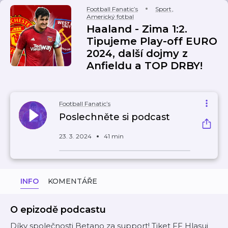
Football Fanatic’s
Sport
,
Americký fotbal
Haaland - Zima 1:2.
Tipujeme Play-off EURO
2024, další dojmy z
Anfieldu a TOP DRBY!
Football Fanatic’s
Poslechněte si podcast
23. 3. 2024
41 min
INFO
KOMENTÁŘE
O epizodě podcastu
Díky společnosti Betano za support! Tiket FF Hlasuj