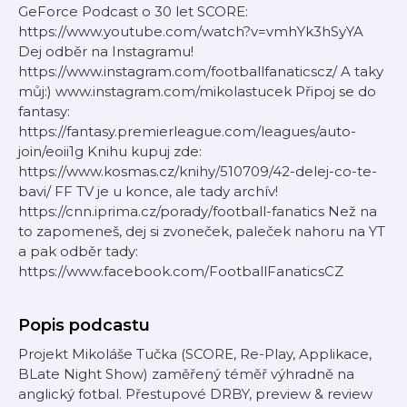
GeForce Podcast o 30 let SCORE:
https://www.youtube.com/watch?v=vmhYk3hSyYA
Dej odběr na Instagramu!
https://www.instagram.com/footballfanaticscz/ A taky
můj:) www.instagram.com/mikolastucek Připoj se do
fantasy:
https://fantasy.premierleague.com/leagues/auto-
join/eoii1g Knihu kupuj zde:
https://www.kosmas.cz/knihy/510709/42-delej-co-te-
bavi/ FF TV je u konce, ale tady archív!
https://cnn.iprima.cz/porady/football-fanatics Než na
to zapomeneš, dej si zvoneček, paleček nahoru na YT
a pak odběr tady:
https://www.facebook.com/FootballFanaticsCZ
Popis podcastu
Projekt Mikoláše Tučka (SCORE, Re-Play, Applikace,
BLate Night Show) zaměřený téměř výhradně na
anglický fotbal. Přestupové DRBY, preview & review