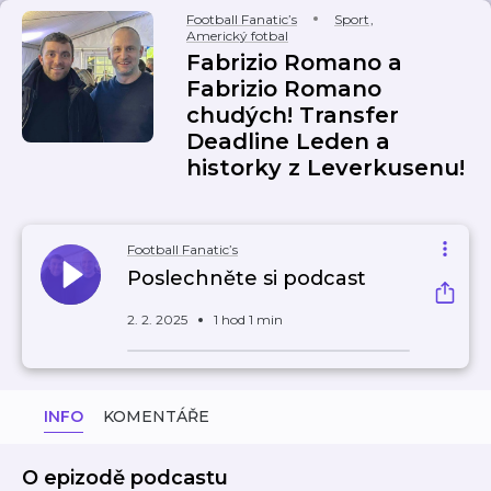
Football Fanatic’s
Sport
,
Americký fotbal
Fabrizio Romano a
Fabrizio Romano
chudých! Transfer
Deadline Leden a
historky z Leverkusenu!
Football Fanatic’s
Poslechněte si podcast
2. 2. 2025
1 hod 1 min
INFO
KOMENTÁŘE
O epizodě podcastu