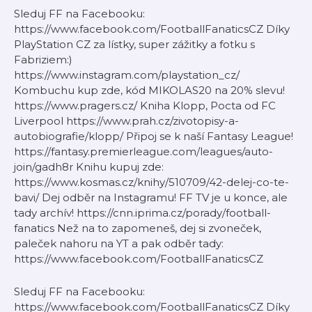
Sleduj FF na Facebooku:
https://www.facebook.com/FootballFanaticsCZ Díky
PlayStation CZ za lístky, super zážitky a fotku s
Fabriziem:)
https://www.instagram.com/playstation_cz/
Kombuchu kup zde, kód MIKOLAS20 na 20% slevu!
https://www.pragers.cz/ Kniha Klopp, Pocta od FC
Liverpool https://www.prah.cz/zivotopisy-a-
autobiografie/klopp/ Připoj se k naší Fantasy League!
https://fantasy.premierleague.com/leagues/auto-
join/gadh8r Knihu kupuj zde:
https://www.kosmas.cz/knihy/510709/42-delej-co-te-
bavi/ Dej odběr na Instagramu! FF TV je u konce, ale
tady archív! https://cnn.iprima.cz/porady/football-
fanatics Než na to zapomeneš, dej si zvoneček,
paleček nahoru na YT a pak odběr tady:
https://www.facebook.com/FootballFanaticsCZ
Sleduj FF na Facebooku:
https://www.facebook.com/FootballFanaticsCZ Díky