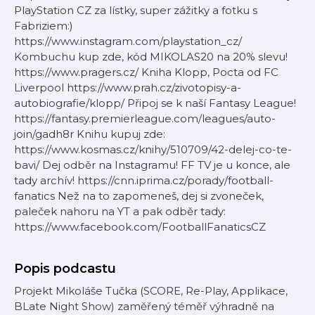
PlayStation CZ za lístky, super zážitky a fotku s
Fabriziem:)
https://www.instagram.com/playstation_cz/
Kombuchu kup zde, kód MIKOLAS20 na 20% slevu!
https://www.pragers.cz/ Kniha Klopp, Pocta od FC
Liverpool https://www.prah.cz/zivotopisy-a-
autobiografie/klopp/ Připoj se k naší Fantasy League!
https://fantasy.premierleague.com/leagues/auto-
join/gadh8r Knihu kupuj zde:
https://www.kosmas.cz/knihy/510709/42-delej-co-te-
bavi/ Dej odběr na Instagramu! FF TV je u konce, ale
tady archív! https://cnn.iprima.cz/porady/football-
fanatics Než na to zapomeneš, dej si zvoneček,
paleček nahoru na YT a pak odběr tady:
https://www.facebook.com/FootballFanaticsCZ
Popis podcastu
Projekt Mikoláše Tučka (SCORE, Re-Play, Applikace,
BLate Night Show) zaměřený téměř výhradně na