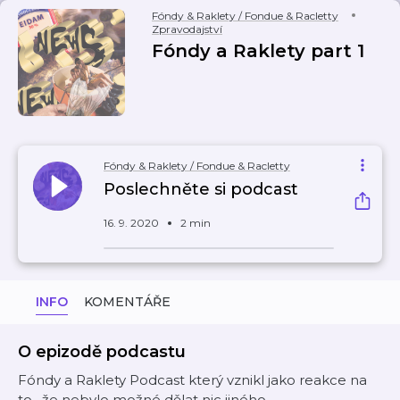
Fóndy & Raklety / Fondue & Racletty
Zpravodajství
Fóndy a Raklety part 1
Fóndy & Raklety / Fondue & Racletty
Poslechněte si podcast
16. 9. 2020
2 min
INFO
KOMENTÁŘE
O epizodě podcastu
Fóndy a Raklety Podcast který vznikl jako reakce na
to, že nebylo možné dělat nic jiného.