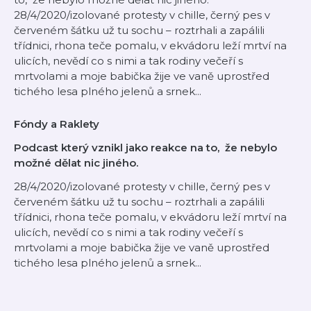
28/4/2020/izolované protesty v chille, černý pes v
červeném šátku už tu sochu – roztrhali a zapálili
třídnici, rhona teče pomalu, v ekvádoru leží mrtví na
ulicích, nevědí co s nimi a tak rodiny večeří s
mrtvolami a moje babička žije ve vaně uprostřed
tichého lesa plného jelenů a srnek...
Fóndy a Raklety
Podcast který vznikl jako reakce na to, že nebylo
možné dělat nic jiného.
28/4/2020/izolované protesty v chille, černý pes v
červeném šátku už tu sochu – roztrhali a zapálili
třídnici, rhona teče pomalu, v ekvádoru leží mrtví na
ulicích, nevědí co s nimi a tak rodiny večeří s
mrtvolami a moje babička žije ve vaně uprostřed
tichého lesa plného jelenů a srnek...