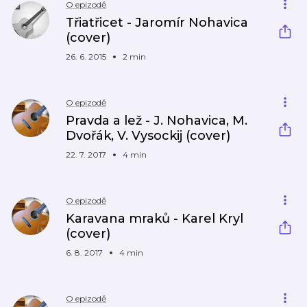
O epizodě
Třiatřicet - Jaromír Nohavica
(cover)
26. 6. 2015
2 min
O epizodě
Pravda a lež - J. Nohavica, M.
Dvořák, V. Vysockij (cover)
22. 7. 2017
4 min
O epizodě
Karavana mraků - Karel Kryl
(cover)
6. 8. 2017
4 min
O epizodě