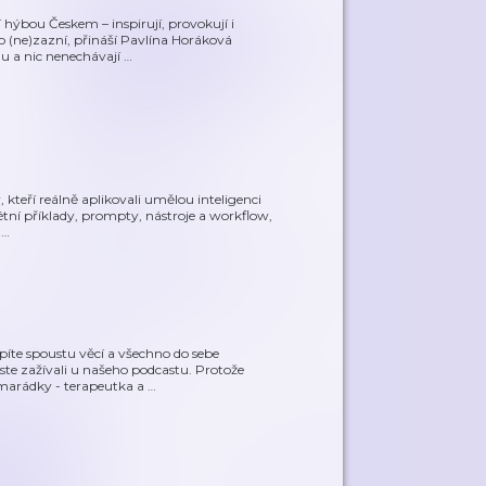
 hýbou Českem – inspirují, provokují i
 (ne)zazní, přináší Pavlína Horáková
du a nic nenechávají
…
 kteří reálně aplikovali umělou inteligenci
étní příklady, prompty, nástroje a workflow,
h
…
íte spoustu věcí a všechno do sebe
ste zažívali u našeho podcastu. Protože
marádky - terapeutka a
…