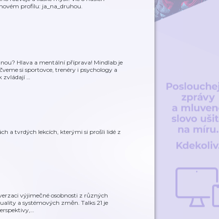
movém profilu: ja_na_druhou.
čnou? Hlava a mentální příprava! Mindlab je
Zveme si sportovce, trenéry i psychology a
 zvládají
…
ch a tvrdých lekcích, kterými si prošli lidé z
verzaci výjimečné osobnosti z různých
rituality a systémových změn. Talks 21 je
erspektivy,
…