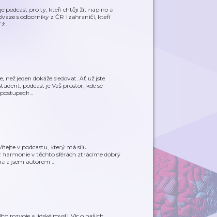
 podcast pro ty, kteří chtějí žít naplno a
dvaze s odborníky z ČR i zahraničí, kteří
 ž
…
 než jeden dokáže sledovat. Ať už jste
tudent, podcast je Váš prostor, kde se
h postupech
…
tejte v podcastu, který má sílu
z harmonie v těchto sférách ztrácíme dobrý
lina a jsem autorem
…
 rozvoje a lidské mysli. Víc o našich