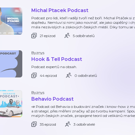
Michal Ptacek Podcast
Podcast pro lidi, kteří raději tvoří než boří. Michal Ptáček si
dopředu. Nemluví si nimi jako novinář, ale jako úspěšný i 
mála nezávislých a ziskových českých médií. Díky tomu se 
21 epizod
5 odběratelů
Byznys
Hook & Tell Podcast
Podcast expertů na obsah.
44 epizod
0 odběratelů
Byznys
Behavio Podcast
📣 Podcast od Behavia o budování značek i know-how z mar
a strategií, přes měření značky až po tvorbu kampaní. Spou
malých českých značek, propojené teorií od velikánů marke
35 epizod
3 odběratelé