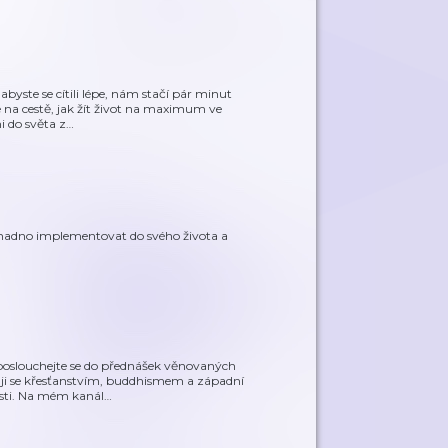
abyste se cítili lépe, nám stačí pár minut
na cestě, jak žít život na maximum ve
i do světa z
…
snadno implementovat do svého života a
aposlouchejte se do přednášek věnovaných
uji se křesťanstvím, buddhismem a západní
osti. Na mém kanál
…