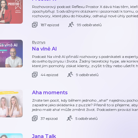
Rozhovorový podcast Reflexu Prostor X dává hlas těm, kteří
zpochybňují. S odvážnými otázkami i pozorností k tomu, co
rozhovory, které jdou do hloubky, odhalují nové úhly pohle
187 epizod
99 odběratelů
Byznys
Na vlně AI
Podcast Na vlně AI přináší rozhovory s podnikateli a experty,
do svého byznysu i života. Žádný teoretický hype, ale konkr
které jim pomohly získat klienty, zvýšit tržby nebo ušetřit 
44 epizod
9 odběratelů
Aha moments
Znáte ten pocit, kdy během jednoho „aha!" najednou pochop
zapadne jako skládanka z puzzle? Přesně to si přejeme, aby
jedno malé aha! může změnit život. Podcastem provází ka
37 epizod
5 odběratelů
Jana Talk