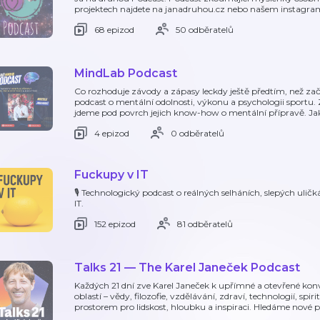
projektech najdete na janadruhou.cz nebo našem instagra
68 epizod
50 odběratelů
MindLab Podcast
Co rozhoduje závody a zápasy leckdy ještě předtím, než za
podcast o mentální odolnosti, výkonu a psychologii sportu. 
jdeme pod povrch jejich know-how o mentální přípravě. Jak
4 epizod
0 odběratelů
Fuckupy v IT
🎙️ Technologický podcast o reálných selháních, slepých uličká
IT.
152 epizod
81 odběratelů
Talks 21 — The Karel Janeček Podcast
Každých 21 dní zve Karel Janeček k upřímné a otevřené kon
oblastí – vědy, filozofie, vzdělávání, zdraví, technologií, spi
prostorem pro lidskost, hloubku a inspiraci. Hledáme nové p