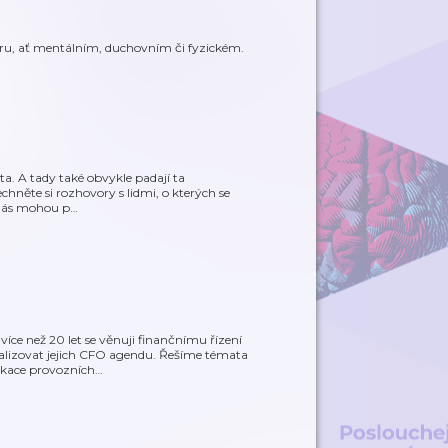
ru, ať mentálním, duchovním či fyzickém.
a. A tady také obvykle padají ta
chněte si rozhovory s lidmi, o kterých se
í nás mohou p
…
ce než 20 let se věnuji finančnímu řízení
lizovat jejich CFO agendu. Řešíme témata
lokace provozních
…