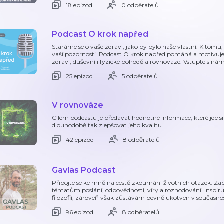
18 epizod
0 odběratelů
Podcast O krok napřed
Staráme se o vaše zdraví, jako by bylo naše vlastní. K tomu, 
vaší pozornosti. Podcast O krok napřed pomáhá a motivuje 
zdraví, duševní i fyzické pohodě a rovnováze. Vstupte s nám
25 epizod
5 odběratelů
V rovnováze
Cílem podcastu je předávat hodnotné informace, které jde 
dlouhodobě tak zlepšovat jeho kvalitu.
42 epizod
8 odběratelů
Gavlas Podcast
Připojte se ke mně na cestě zkoumání životních otázek. Z
tématům poslání, odpovědnosti, víry a rozhodování. Inspir
filozofií, zároveň však zůstávám pevně ukotven v současn
96 epizod
8 odběratelů