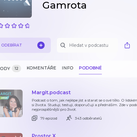
Gamrota
ODEBÍRAT
KOMENTÁŘE
INFO
PODOBNÉ
ZODY
12
Margit.podcast
Podcast o tom, jak nejlépe jíst a starat se o své tělo. O lidsk
si života. Studuji, testuji, doporučuji a přednáším. Zde v pod
nejprospěšnější pro život.
79 epizod
343 odběratelů
Prostor X