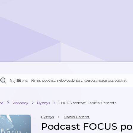
Najděte si:
od
Podcasty
Byznys
FOCUS podcast Daniela Gamrota
Byznys
Daniel Gamrot
Podcast FOCUS po