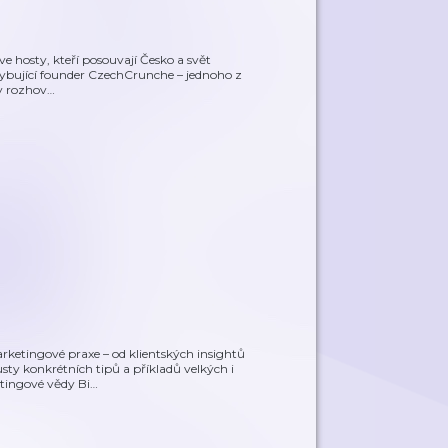
 zve hosty, kteří posouvají Česko a svět
chybující founder CzechCrunche – jednoho z
v rozhov
…
ketingové praxe – od klientských insightů
sty konkrétních tipů a příkladů velkých i
tingové vědy Bi
…