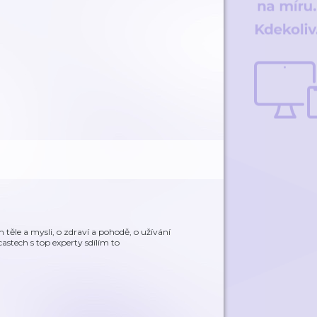
ém těle a mysli, o zdraví a pohodě, o užívání
castech s top experty sdílím to