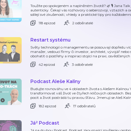
Toužíte po spokojeném a naplněném životě? 🌿 🎙️ Jana Talk je
autenticky. Čekají vás rozhovory o seberozvoji, vztazích a o
sdílejí své zkušenosti, vhledy a praktické tipy pro každodenní
118 epizod
2 odběratelé
Restart systému
Světy technologií o managementu se posouvají dopředu více,
manažer, vedoucí firmy či investor, architekt, vývojář nebo s
obohatit o postřehy a inspiraci stojící na praxi, osvědčenýc
42 epizod
3 odběratelé
Podcast Aleše Kaliny
Budujte rovnováhu ve 4 oblastech života s Alešem Kalinou Ví
transformovat váš život ve čtyřech klíčových oblastech. Be
pocit a život postrádá tu pravou šťávu. Jmenuji se Aleš Ka
182 epizod
17 odběratelů
Já² Podcast
Já na druhou Podcast. Podcast zkoumající myšlenky osobního