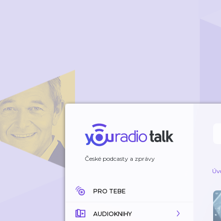
České podcasty a zprávy
Úv
PRO TEBE
AUDIOKNIHY