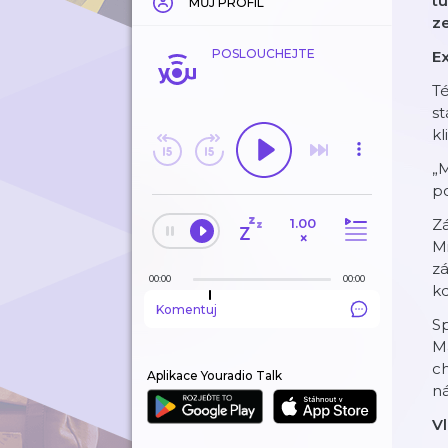
t
MŮJ PROFIL
z
POSLOUCHEJTE
Ex
Té
st
kl
„M
po
1.00
Zá
×
Mi
zá
00:00
00:00
kd
Komentuj
Sp
Ma
ch
Aplikace Youradio Talk
ná
V