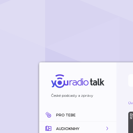
České podcasty a zprávy
Úv
PRO TEBE
AUDIOKNIHY