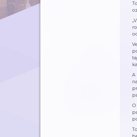
To
oz
„V
ro
o
Ve
po
ta
ka
A 
na
p
pa
O 
pa
po
To
be