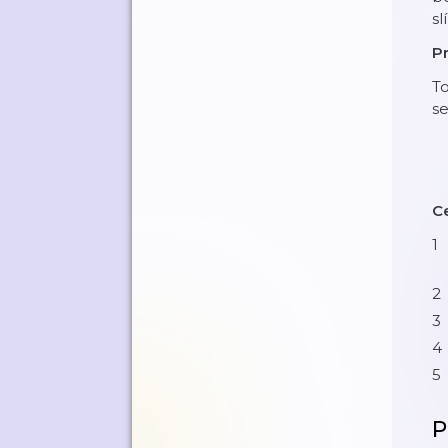
sl
Pr
To
s
Ce
P