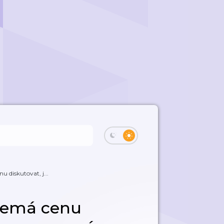
u diskutovat, j...
 nemá cenu