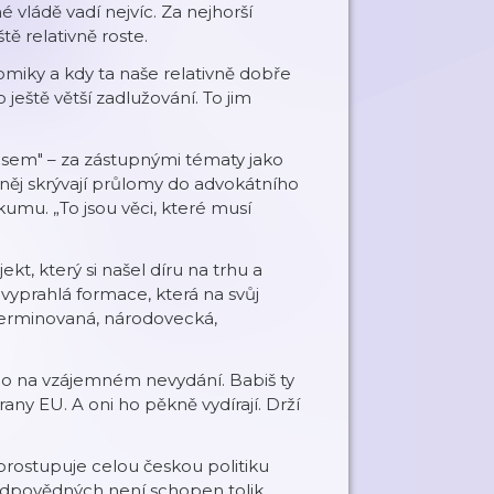
vládě vadí nejvíc. Za nejhorší
ě relativně roste.
omiky a kdy ta naše relativně dobře
ještě větší zadlužování. To jim
psem" – za zástupnými tématy jako
 něj skrývají průlomy do advokátního
mu. „To jsou věci, které musí
kt, který si našel díru na trhu a
 vyprahlá formace, která na svůj
terminovaná, národovecká,
no na vzájemném nevydání. Babiš ty
any EU. A oni ho pěkně vydírají. Drží
prostupuje celou českou politiku
odpovědných není schopen tolik