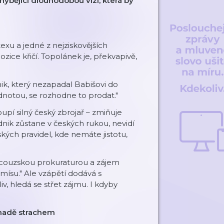
bějící dlouhodobou vizí, která by
xu a jedné z nejziskovějších
ozice křičí. Topolánek je, překvapivě,
nik, který nezapadal Babišovi do
odnotou, se rozhodne to prodat."
pí silný český zbrojař – zmiňuje
nik zůstane v českých rukou, nevidí
kých pravidel, kde nemáte jistotu,
ncouzskou prokuraturou a zájem
ísu." Ale vzápětí dodává s
v, hledá se střet zájmu. I kdyby
omadě strachem