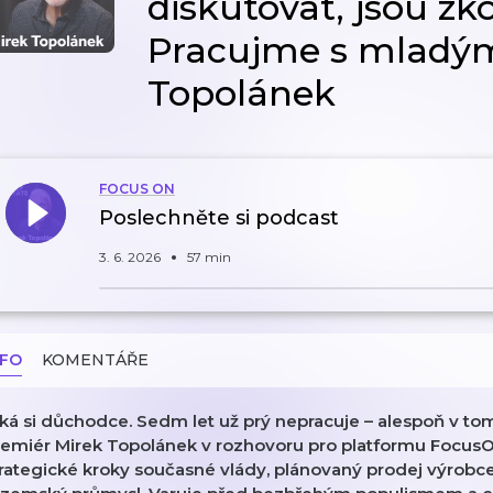
diskutovat, jsou z
Pracujme s mladými
Topolánek
FOCUS ON
Poslechněte si podcast
3. 6. 2026
57 min
NFO
KOMENTÁŘE
ká si důchodce. Sedm let už prý nepracuje – alespoň v to
remiér Mirek Topolánek v rozhovoru pro platformu FocusO
rategické kroky současné vlády, plánovaný prodej výrobce