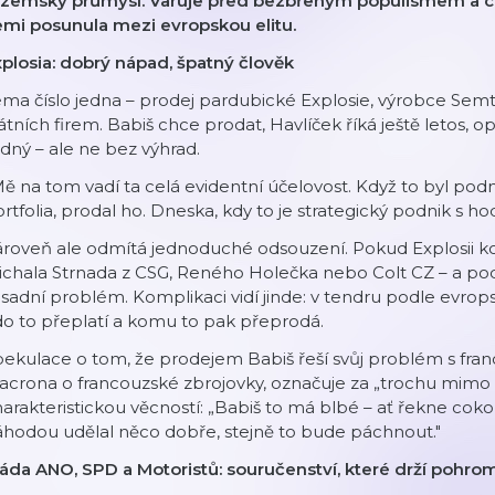
uzemský průmysl. Varuje před bezbřehým populismem a chy
emi posunula mezi evropskou elitu.
plosia: dobrý nápad, špatný člověk
ma číslo jedna – prodej pardubické Explosie, výrobce Semte
átních firem. Babiš chce prodat, Havlíček říká ještě letos, op
idný – ale ne bez výhrad.
ě na tom vadí ta celá evidentní účelovost. Když to byl pod
rtfolia, prodal ho. Dneska, kdy to je strategický podnik s h
roveň ale odmítá jednoduché odsouzení. Pokud Explosii kou
chala Strnada z CSG, Reného Holečka nebo Colt CZ – a pod
sadní problém. Komplikaci vidí jinde: v tendru podle evrops
o to přeplatí a komu to pak přeprodá.
ekulace o tom, že prodejem Babiš řeší svůj problém s fra
crona o francouzské zbrojovky, označuje za „trochu mimo m
arakteristickou věcností: „Babiš to má blbé – ať řekne cokoli
hodou udělal něco dobře, stejně to bude páchnout."
láda ANO, SPD a Motoristů: souručenství, které drží pohr