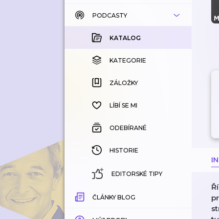
PODCASTY
KATALOG
KOUPENÉ
KATALOG
KATEGORIE
KATEGORIE
ZÁLOŽKY
ZÁLOŽKY
HISTORIE
LÍBÍ SE MI
ODEBÍRANÉ
HISTORIE
I
EDITORSKÉ TIPY
Ří
p
ČLÁNKY BLOG
st