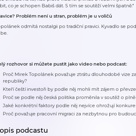
íbit, co je schopen Babiš dát. S tím se soutěží velmi špatně."
avice? Problém není u stran, problém je u voličů
polánek odmítá nostalgii po tradiční pravici. Kyvadlo se po
ebe.
lý rozhovor si můžete pustit jako video nebo podcast:
Proč Mirek Topolánek považuje ztrátu dlouhodobé vize z
republiky?
Kteří čeští investoři by podle něj mohli mít zájem o převze
Proč se podle něj česká politika proměnila v soutěž o pln
Jaké konkrétní faktory podle něj nejvíce ohrožují konk
Proč považuje pracovní migraci za nezbytnou pro budou
opis podcastu