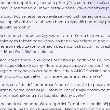
polánek nepotřebuje dlouho přemýšlet, co mu na současné 
načuje rozvolnění dluhové brzdy v době, kdy ekonomika ješt
 situaci, kdy se ještě neprojevila setrvačnost německé ekon
ste, úplně odbrzdili dluhovou brzdu a vytvořili podmínky pro 
dpustit nemohu."
dle toho vidí nebezpečný vzorec v tom, čemu říká „vrtění 
platky za televizi nebo útoky na neziskový sektor se podle
jemství nebo zákon o cenách bez možnosti soudního přezku
ždého děsit," říká bez okolků.
koaliční partneři? „SPD dnes představuje podnikatelský proje
hrazuje dělnické strany. Motoristé jsou zastydlá, personálně
rogram rezignovala vstupem do vlády. A ANO? Sociálně de
trioticko-konzervativní formace – upřímně nevím jaká."
tom, co vládu drží pohromadě, nemá iluze: „Je to postave
rtnery pořád potřebuje – hrozí mu nejrůznější postihy ze str
hromadě, jak se u nás říká, jako hluchý dveře."
polánek ale neodpouští ani opozici. Populismus podle něj 
z ohledu na to, kdo právě vládne: „Nikdo z rozumných a z