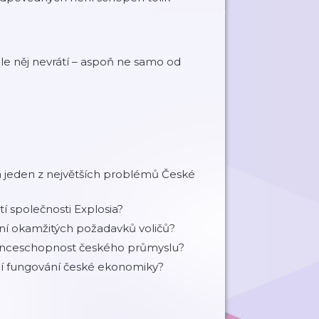
dle něj nevrátí – aspoň ne samo od
a jeden z největších problémů České
tí společnosti Explosia?
ění okamžitých požadavků voličů?
urenceschopnost českého průmyslu?
cí fungování české ekonomiky?