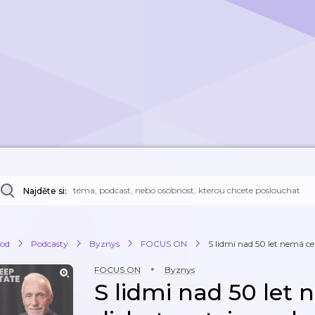
Najděte si:
od
Podcasty
Byznys
FOCUS ON
S lidmi nad 50 let nemá cen
FOCUS ON
Byznys
S lidmi nad 50 let