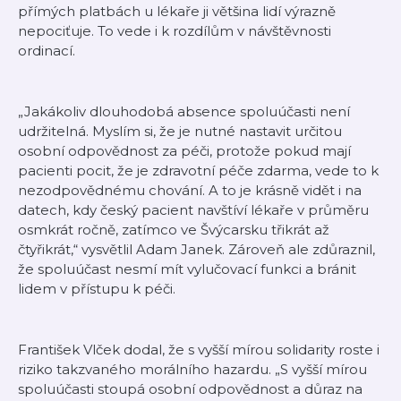
přímých platbách u lékaře ji většina lidí výrazně
nepociťuje. To vede i k rozdílům v návštěvnosti
ordinací.
„Jakákoliv dlouhodobá absence spoluúčasti není
udržitelná. Myslím si, že je nutné nastavit určitou
osobní odpovědnost za péči, protože pokud mají
pacienti pocit, že je zdravotní péče zdarma, vede to k
nezodpovědnému chování. A to je krásně vidět i na
datech, kdy český pacient navštíví lékaře v průměru
osmkrát ročně, zatímco ve Švýcarsku třikrát až
čtyřikrát,“
vysvětlil Adam Janek. Zároveň ale zdůraznil,
že spoluúčast nesmí mít vylučovací funkci a bránit
lidem v přístupu k péči.
František Vlček dodal, že s vyšší mírou solidarity roste i
riziko takzvaného morálního hazardu.
„S vyšší mírou
spoluúčasti stoupá osobní odpovědnost a důraz na