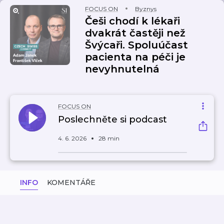
FOCUS ON
Byznys
Češi chodí k lékaři
dvakrát častěji než
Švýcaři. Spoluúčast
pacienta na péči je
nevyhnutelná
FOCUS ON
Poslechněte si podcast
4. 6. 2026
28 min
INFO
KOMENTÁŘE