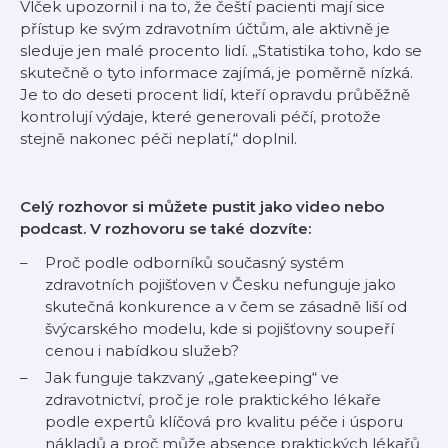
Vlček upozornil i na to, že čeští pacienti mají sice
přístup ke svým zdravotním účtům, ale aktivně je
sleduje jen malé procento lidí.
„Statistika toho, kdo se
skutečně o tyto informace zajímá, je poměrně nízká.
Je to do deseti procent lidí, kteří opravdu průběžně
kontrolují výdaje, které generovali péčí, protože
stejně nakonec péči neplatí,“
doplnil.
Celý rozhovor si můžete pustit jako video nebo
podcast. V rozhovoru se také dozvíte:
Proč podle odborníků současný systém
zdravotních pojišťoven v Česku nefunguje jako
skutečná konkurence a v čem se zásadně liší od
švýcarského modelu, kde si pojišťovny soupeří
cenou i nabídkou služeb?
Jak funguje takzvaný „gatekeeping“ ve
zdravotnictví, proč je role praktického lékaře
podle expertů klíčová pro kvalitu péče i úsporu
nákladů a proč může absence praktických lékařů