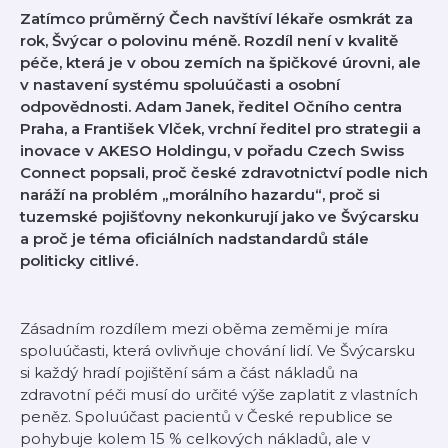
Zatímco průměrný Čech navštíví lékaře osmkrát za
rok, Švýcar o polovinu méně. Rozdíl není v kvalitě
péče, která je v obou zemích na špičkové úrovni, ale
v nastavení systému spoluúčasti a osobní
odpovědnosti. Adam Janek, ředitel Očního centra
Praha, a František Vlček, vrchní ředitel pro strategii a
inovace v AKESO Holdingu, v pořadu Czech Swiss
Connect popsali, proč české zdravotnictví podle nich
naráží na problém „morálního hazardu“, proč si
tuzemské pojišťovny nekonkurují jako ve Švýcarsku
a proč je téma oficiálních nadstandardů stále
politicky citlivé.
Zásadním rozdílem mezi oběma zeměmi je míra
spoluúčasti, která ovlivňuje chování lidí. Ve Švýcarsku
si každý hradí pojištění sám a část nákladů na
zdravotní péči musí do určité výše zaplatit z vlastních
peněz. Spoluúčast pacientů v České republice se
pohybuje kolem 15 % celkových nákladů, ale v