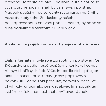
prevenci. Je to stejné jako u pojištění auta. Snažíte se
vyvarovat nehodám, jinak by vám zvýšili pojistné.
Naopak s vyšší mírou solidarity roste riziko morálního
hazardu, tedy toho, že důsledky našeho
nezodpovědného chování ponese někdo jiný nebo se
o ně podělíme s ostatními,“
uvedl Vlček.
Konkurence pojišťoven jako chybějící motor inovací
Dalším tématem byla role zdravotních pojišťoven. Ve
Švýcarsku si podle hostů pojišťovny konkurují cenou i
různými balíčky služeb. V Česku podle nich spíše jen
alokují finanční prostředky.
„Naše pojišťovny si
nekonkurují cenou ani produkty zdravotní péče. Ve
chvíli, kdy fungují jako přerozdělovač financí, tak ten
systém zkrátka není uchopitelný,“
uvedl Janek.