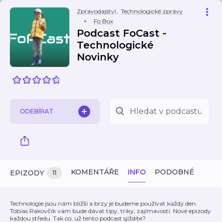
Zpravodajství
,
Technologické zprávy
Fo Box
Podcast FoCast -
Technologické
Novinky
ODEBÍRAT
KOMENTÁŘE
INFO
PODOBNÉ
EPIZODY
11
Technologie jsou nám bližší a brzy je budeme používat každý den.
Tobias Rakovčík vám bude dávat tipy, triky, zajímavosti. Nové epizody
každou středu. Tak co, už tento podcast sjíždíte?