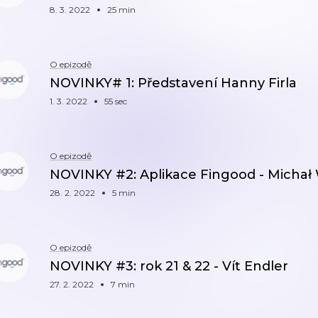
8. 3. 2022
25 min
O epizodě
NOVINKY# 1: Představení Hanny Firla
1. 3. 2022
55 sec
O epizodě
NOVINKY #2: Aplikace Fingood - Michał
28. 2. 2022
5 min
O epizodě
NOVINKY #3: rok 21 & 22 - Vít Endler
27. 2. 2022
7 min