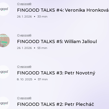
O epizodě
FINGOOD TALKS #4: Veronika Hronková
26. 1. 2026
33 min
O epizodě
FINGOOD TALKS #5: William Jalloul
26. 1. 2026
53 min
O epizodě
FINGOOD TALKS #3: Petr Novotný
8. 10. 2025
57 min
O epizodě
FINGOOD TALKS #2: Petr Plecháč