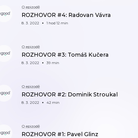
O epizodě
ROZHOVOR #4: Radovan Vávra
8. 3. 2022
1 hod 12 min
O epizodě
ROZHOVOR #3: Tomáš Kučera
8. 3. 2022
39 min
O epizodě
ROZHOVOR #2: Dominik Stroukal
8. 3. 2022
42 min
O epizodě
ROZHOVOR #1: Pavel Glinz