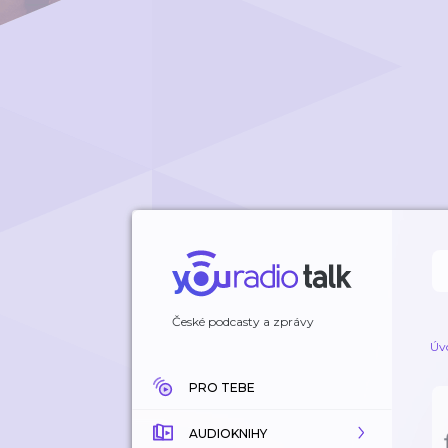
České podcasty a zprávy
Úv
PRO TEBE
AUDIOKNIHY