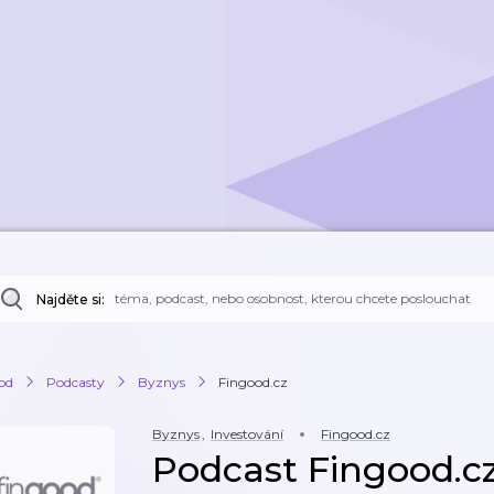
Najděte si:
od
Podcasty
Byznys
Fingood.cz
Byznys
,
Investování
Fingood.cz
Podcast Fingood.c