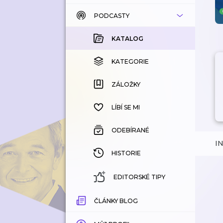
PODCASTY
KATALOG
KOUPENÉ
KATALOG
KATEGORIE
KATEGORIE
ZÁLOŽKY
ZÁLOŽKY
HISTORIE
LÍBÍ SE MI
ODEBÍRANÉ
I
HISTORIE
EDITORSKÉ TIPY
ČLÁNKY BLOG