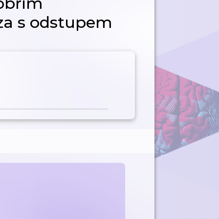
obřím
za s odstupem