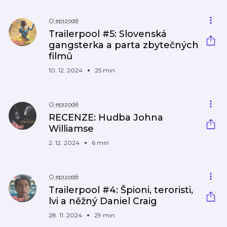
O epizodě
Trailerpool #5: Slovenská
gangsterka a parta zbytečných
filmů
10. 12. 2024
25 min
O epizodě
RECENZE: Hudba Johna
Williamse
2. 12. 2024
6 min
O epizodě
Trailerpool #4: Špioni, teroristi,
lvi a něžný Daniel Craig
28. 11. 2024
29 min