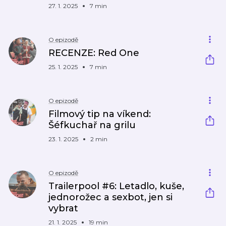
27. 1. 2025
7 min
O epizodě
RECENZE: Red One
25. 1. 2025
7 min
O epizodě
Filmový tip na víkend:
Šéfkuchař na grilu
23. 1. 2025
2 min
O epizodě
Trailerpool #6: Letadlo, kuše,
jednorožec a sexbot, jen si
vybrat
21. 1. 2025
19 min