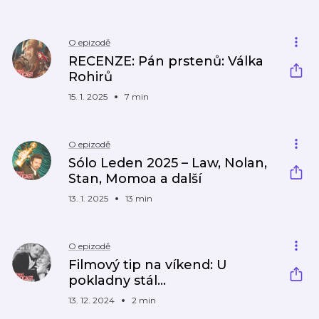
O epizodě
RECENZE: Pán prstenů: Válka
Rohirů
15. 1. 2025
7 min
O epizodě
Sólo Leden 2025 – Law, Nolan,
Stan, Momoa a další
13. 1. 2025
13 min
O epizodě
Filmový tip na víkend: U
pokladny stál…
13. 12. 2024
2 min