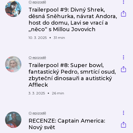
O epizodě
Trailerpool #9: Divný Shrek,
děsná Sněhurka, návrat Andora,
host do domu, Lavi se vrací a
„něco“ s Millou Jovovich
10. 3. 2025
31 min
O epizodě
Trailerpool #8: Super bowl,
fantastický Pedro, smrtící osud,
zbyteční dinosauři a autistický
Affleck
3. 3. 2025
26 min
O epizodě
RECENZE: Captain America:
Nový svět