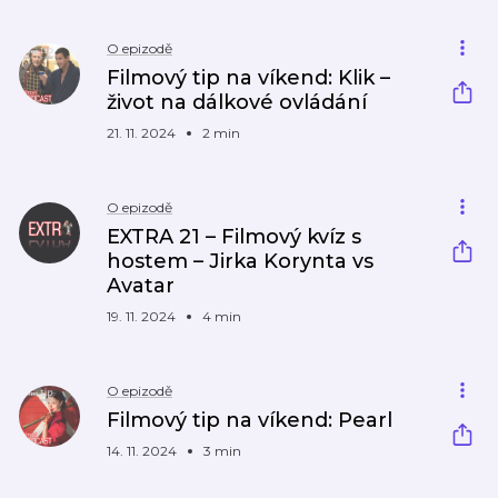
O epizodě
Filmový tip na víkend: Klik –
život na dálkové ovládání
21. 11. 2024
2 min
O epizodě
EXTRA 21 – Filmový kvíz s
hostem – Jirka Korynta vs
Avatar
19. 11. 2024
4 min
O epizodě
Filmový tip na víkend: Pearl
14. 11. 2024
3 min