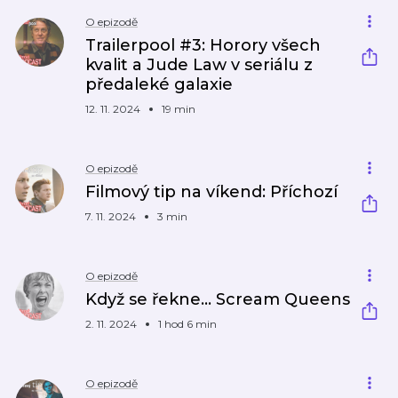
O epizodě
Trailerpool #3: Horory všech
kvalit a Jude Law v seriálu z
předaleké galaxie
12. 11. 2024
19 min
O epizodě
Filmový tip na víkend: Příchozí
7. 11. 2024
3 min
O epizodě
Když se řekne… Scream Queens
2. 11. 2024
1 hod 6 min
O epizodě