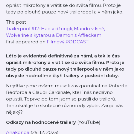
oprášit mikrofony a vrátit se do světa filmu. Proto je
tady po dlouhé pauze nový trailerpool a v něm jako…
The post
Trailerpool #12: Had v džungli, Mando v kině,
Wolverine s kytarou a Damon s Affleckem
first appeared on
Filmový PODCAST
.
Léto je evidentně definitivně za námi, a tak je čas
oprášit mikrofony a vrátit se do světa filmu. Proto je
tady po dlouhé pauze nový trailerpool a v něm jako
obvykle hodnotíme čtyři trailery z poslední doby.
Nejdříve jsme ovšem museli zavzpomínat na Roberta
Redforda a Claudii Cardinale, kteří nás nedávno
opustili. Teprve po tom jsem se pustili do trailerů.
Tentokrát je to skutečně různorodý výběr. Zaujal vás
nějaký?
Odkazy na hodnocené trailery
(YouTube)
Anakonda
(25. 12. 2025)