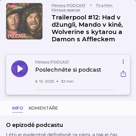
Filmový PODCAST
TV a Film
,
Filmové recenze
Trailerpool #12: Had v
džungli, Mando v kině,
Wolverine s kytarou a
Damon s Affleckem
Filmový PODCAST
Poslechněte si podcast
6. 10. 2025
32 min
INFO
KOMENTÁŘE
O epizodě podcastu
Léto je evidentně definitivně za námi, a tak je čas