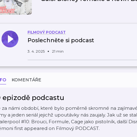
FILMOVÝ PODCAST
Poslechněte si podcast
3. 4. 2025
21 min
NFO
KOMENTÁŘE
 epizodě podcastu
 za námi období, které bylo poměrně skromné na zajímavé tr
lmy a jeden seriál jejichž upoutávky nás zaujaly. Jak už se s
ailerpool #10: Brouci, Formule, Cage jako pistolník, další D
émoni first appeared on Filmový PODCAST.