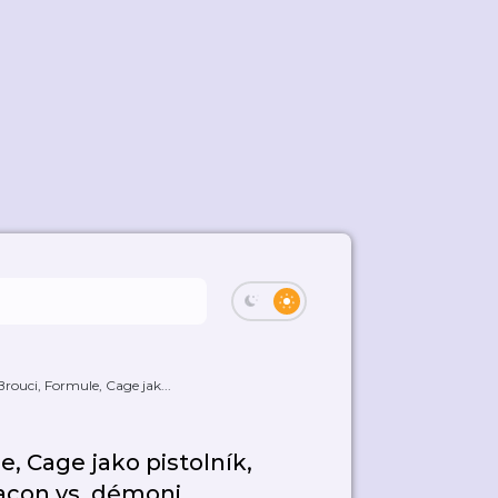
Brouci, Formule, Cage jak...
e, Cage jako pistolník,
Bacon vs. démoni