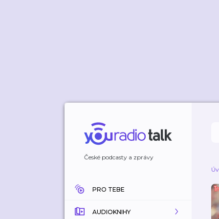
České podcasty a zprávy
Úv
PRO TEBE
AUDIOKNIHY