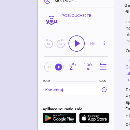
MŮJ PROFIL
Je
fi
POSLOUCHEJTE
Ja
no
fi
li
O
F1
1.00
Gu
×
Li
L
00:00
00:00
Tr
Komentuj
Po
E
D
Aplikace Youradio Talk
H
Př