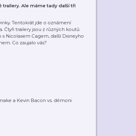
railery. Ale máme tady další tři
vinky. Tentokrát jde o oznámení
Čtyři trailery jsou z různých koutů
rn s Nicolasem Cagem, další Disneyho
onem. Co zaujalo vás?
remake a Kevin Bacon vs. démoni