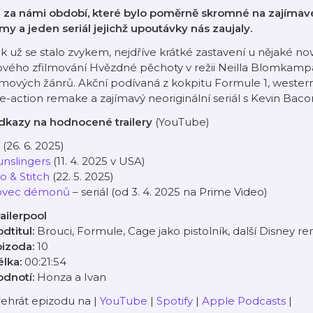
 za námi období, které bylo poměrně skromné na zajímavé t
lmy a jeden seriál jejichž upoutávky nás zaujaly.
k už se stalo zvykem, nejdříve krátké zastavení u nějaké no
vého zfilmování Hvězdné pěchoty v režii Neilla Blomkampa. 
lmových žánrů. Akční podívaná z kokpitu Formule 1, weste
ve-action remake a zajímavý neoriginální seriál s Kevin Bac
dkazy na hodnocené trailery
(YouTube)
(26. 6. 2025)
nslingers
(11. 4. 2025 v USA)
lo & Stitch
(22. 5. 2025)
ovec démonů
– seriál (od 3. 4. 2025 na Prime Video)
ailerpool
dtitul:
Brouci, Formule, Cage jako pistolník, další Disney 
pizoda:
10
élka:
00:21:54
odnotí:
Honza a Ivan
ehrát epizodu na |
YouTube
|
Spotify
|
Apple Podcasts
|