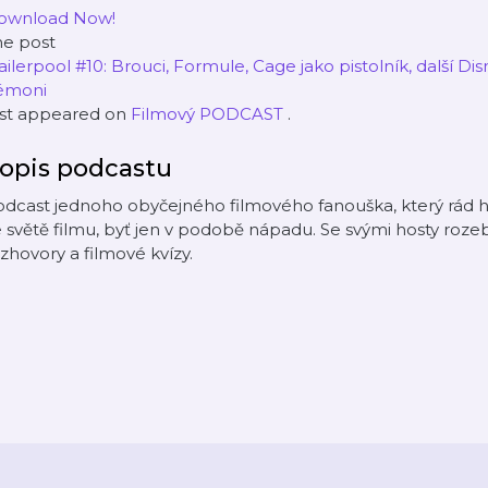
ownload Now!
he post
ailerpool #10: Brouci, Formule, Cage jako pistolník, další D
émoni
rst appeared on
Filmový PODCAST
.
opis podcastu
dcast jednoho obyčejného filmového fanouška, který rád h
 světě filmu, byť jen v podobě nápadu. Se svými hosty roze
zhovory a filmové kvízy.