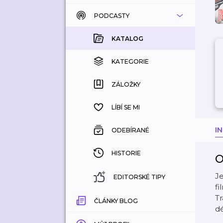
PODCASTY
KATALOG
KOUPENÉ
KATALOG
KATEGORIE
KATEGORIE
ZÁLOŽKY
ZÁLOŽKY
HISTORIE
LÍBÍ SE MI
I
ODEBÍRANÉ
HISTORIE
O
Je
EDITORSKÉ TIPY
fi
Tr
ČLÁNKY BLOG
d