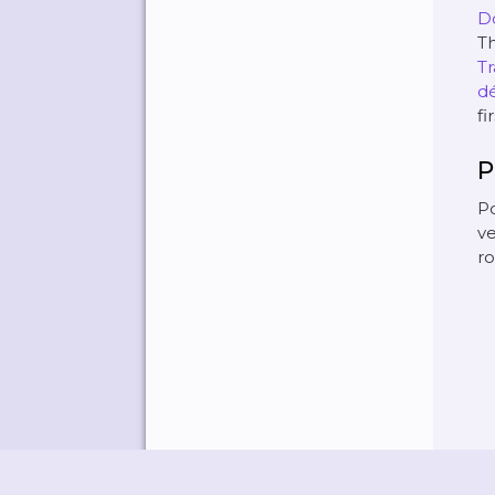
D
T
Tr
d
fi
P
Po
ve
ro