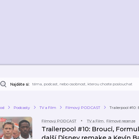
Najděte si:
od
Podcasty
TV a Film
Filmový PODCAST
Trailerpool #10: 
Filmový PODCAST
TV a Film
,
Filmové recenze
Trailerpool #10: Brouci, Formul
další Disney remake a Kevin 