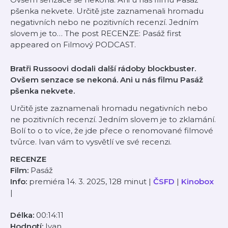
pšenka nekvete. Určitě jste zaznamenali hromadu
negativních nebo ne pozitivních recenzí. Jedním
slovem je to… The post RECENZE: Pasáž first
appeared on Filmový PODCAST.
Bratři Russoovi dodali další rádoby blockbuster.
Ovšem senzace se nekoná. Ani u nás filmu Pasáž
pšenka nekvete.
Určitě jste zaznamenali hromadu negativních nebo
ne pozitivních recenzí. Jedním slovem je to zklamání.
Bolí to o to více, že jde přece o renomované filmové
tvůrce. Ivan vám to vysvětlí ve své recenzi.
RECENZE
Film:
Pasáž
Info:
premiéra 14. 3. 2025, 128 minut |
ČSFD
|
Kinobox
|
Délka:
00:14:11
Hodnotí:
Ivan