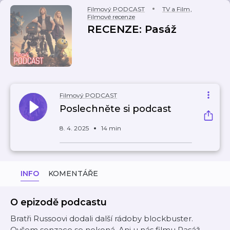
Filmový PODCAST
TV a Film
,
Filmové recenze
RECENZE: Pasáž
Filmový PODCAST
Poslechněte si podcast
8. 4. 2025
14 min
INFO
KOMENTÁŘE
O epizodě podcastu
Bratři Russoovi dodali další rádoby blockbuster.
Ovšem senzace se nekoná. Ani u nás filmu Pasáž