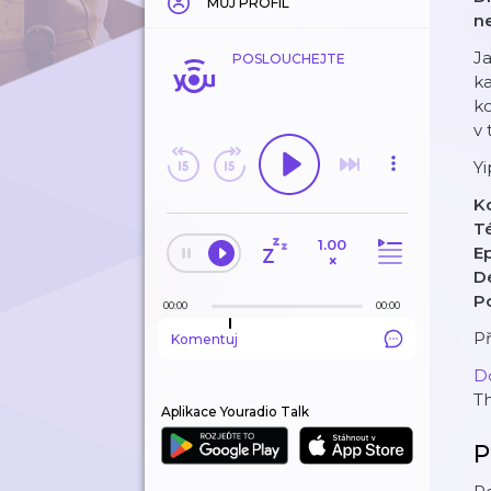
MŮJ PROFIL
ne
Ja
POSLOUCHEJTE
ka
ko
v 
Yi
K
T
1.00
E
×
D
P
00:00
00:00
Př
Komentuj
D
T
Aplikace Youradio Talk
P