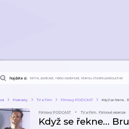
Najděte si:
od
Podcasty
TV a Film
Filmový PODCAST
Když se řekne… B
Filmový PODCAST
TV a Film
,
Filmové recenze
Když se řekne… Bru