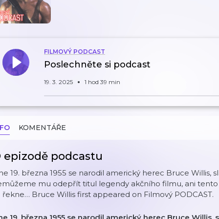
FILMOVÝ PODCAST
Poslechněte si podcast
19. 3. 2025
1 hod 39 min
NFO
KOMENTÁŘE
 epizodě podcastu
e 19. března 1955 se narodil americký herec Bruce Willis, sl
můžeme mu odepřít titul legendy akčního filmu, ani tento
 řekne… Bruce Willis first appeared on Filmový PODCAST.
e 19. března 1955 se narodil americký herec Bruce Willis, s