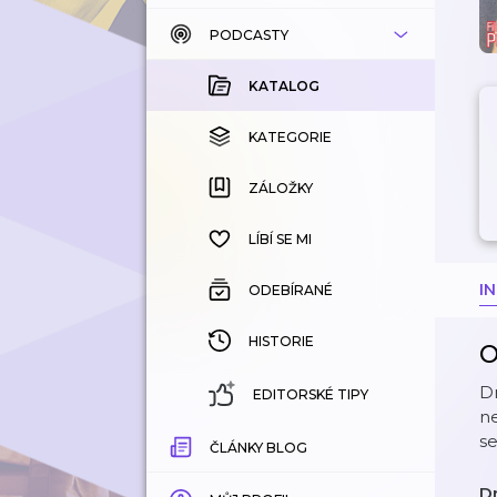
PODCASTY
KATALOG
KOUPENÉ
KATALOG
KATEGORIE
KATEGORIE
ZÁLOŽKY
ZÁLOŽKY
HISTORIE
LÍBÍ SE MI
I
ODEBÍRANÉ
HISTORIE
O
Dn
EDITORSKÉ TIPY
ne
se
ČLÁNKY BLOG
Dn