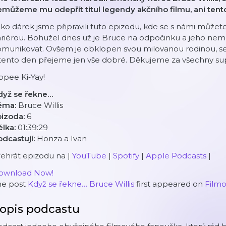
můžeme mu odepřít titul legendy akčního filmu, ani tento
ko dárek jsme připravili tuto epizodu, kde se s námi můžet
riérou. Bohužel dnes už je Bruce na odpočinku a jeho nem
munikovat. Ovšem je obklopen svou milovanou rodinou, se k
tento den přejeme jen vše dobré. Děkujeme za všechny supe
ppee Ki‐Yay!
dyž se řekne…
éma:
Bruce Willis
pizoda:
6
élka:
01:39:29
odcastují:
Honza a Ivan
ehrát epizodu na |
YouTube
|
Spotify
|
Apple Podcasts
|
ownload Now!
he post
Když se řekne… Bruce Willis
first appeared on
Film
opis podcastu