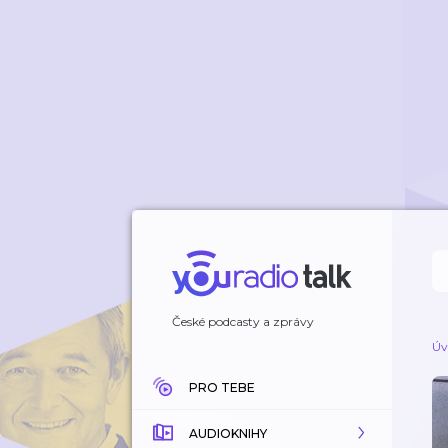
České podcasty a zprávy
Úv
PRO TEBE
AUDIOKNIHY