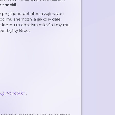
 speciál.
e projít jeho bohatou a zajímavou
oc mu znemožnila jakkoliv dále
terou to dozajista oslaví a i my mu
r bijáky Bruci.
ový PODCAST
.