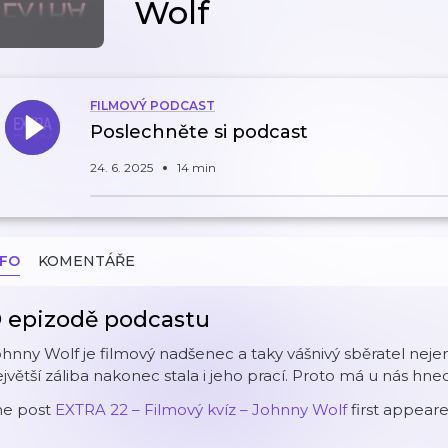
Wolf
FILMOVÝ PODCAST
Poslechněte si podcast
24. 6. 2025
14 min
NFO
KOMENTÁŘE
 epizodě podcastu
hnny Wolf je filmový nadšenec a taky vášnivý sběratel nejen
jvětší záliba nakonec stala i jeho prací. Proto má u nás hn
he post
EXTRA 22 – Filmový kvíz – Johnny Wolf
first appear