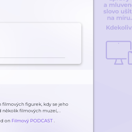
 filmových figurek, kdy se jeho
ed několik filmových muzeí,…
ed on
Filmový PODCAST
.