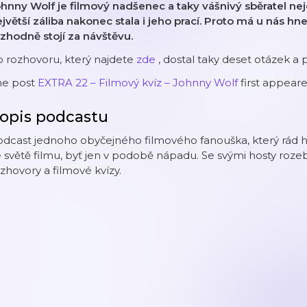
hnny Wolf je filmový nadšenec a taky vášnivý sběratel nej
jvětší záliba nakonec stala i jeho prací. Proto má u nás h
zhodně stojí za návštěvu.
 rozhovoru, který najdete
zde
, dostal taky deset otázek a p
he post
EXTRA 22 – Filmový kvíz – Johnny Wolf
first appear
opis podcastu
dcast jednoho obyčejného filmového fanouška, který rád h
 světě filmu, byť jen v podobě nápadu. Se svými hosty roze
zhovory a filmové kvízy.