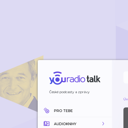
České podcasty a zprávy
Úv
PRO TEBE
AUDIOKNIHY