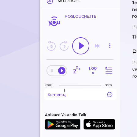
MŮJ PROFIL
Jo
ne
ro
POSLOUCHEJTE
Po
T
P
Po
1.00
ve
×
ro
00:00
00:00
Komentuj
Aplikace Youradio Talk