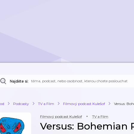
Najděte si:
od
Podcasty
TV a Film
Filmový podcast Kulešof
Versus: Bo
Filmový podcast Kulešof
TV a Film
Versus: Bohemian 