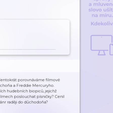
 Tentokrát porovnáváme filmové
uchoňa a Freddie Mercuryho.
ch hudebních biopiců, jejichž
 filmech poslouchat písničky? Cenil
žánr raději do důchodoňa?