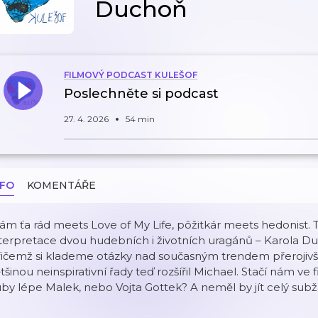
Duchoň
FILMOVÝ PODCAST KULEŠOF
Poslechněte si podcast
27. 4. 2026
54 min
NFO
KOMENTÁŘE
m ťa rád meets Love of My Life, pôžitkár meets hedonist.
terpretace dvou hudebních i životních uragánů – Karola D
ičemž si klademe otázky nad současným trendem přerojivší
tšinou neinspirativní řady teď rozšířil Michael. Stačí nám ve
by lépe Malek, nebo Vojta Gottek? A neměl by jít celý sub