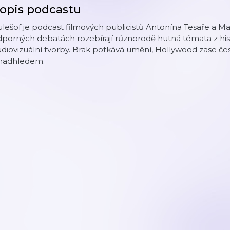
opis podcastu
lešof je podcast filmových publicistů Antonína Tesaře a Mar
porných debatách rozebírají různorodě hutná témata z his
diovizuální tvorby. Brak potkává umění, Hollywood zase česk
 nadhledem.