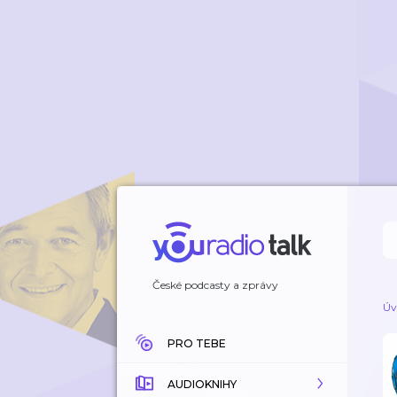
České podcasty a zprávy
Úv
PRO TEBE
AUDIOKNIHY