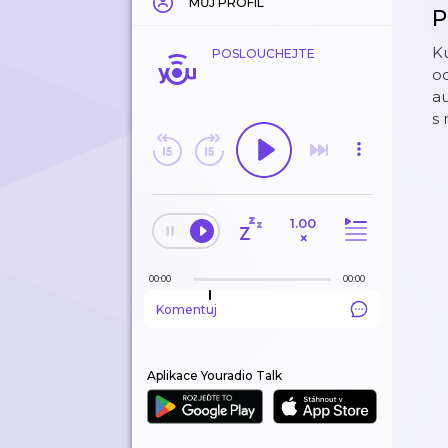
MŮJ PROFIL
P
Ku
POSLOUCHEJTE
od
au
s
1.00
×
00:00
00:00
Komentuj
Aplikace Youradio Talk