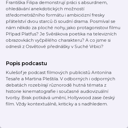
Františka Filipa demonstrují práci s absurdnem,
ohledávání anekdotických možností
středometrážního formátu i ambiciózní fresky
přátelství dvou starců či soudní drama. Posmíval se
nám někdo za ploché nohy, jako protagonistovi filmu
Případ Platfus? Je Svěrákova poetika na televizních
obrazovkách vyčpělého charakteru? A co jsme si
odnesli z Osvětové přednášky v Suché Vrbici?
Popis podcastu
Kulešof je podcast filmových publicistů Antonína
Tesaře a Martina Pleštila. V odborných i odporných
debatách rozebírají různorodě hutná témata z
historie kinematografie i současné audiovizuální
tvorby. Brak potkává umění, Hollywood zase český
film. Vždy kontextuálně, kriticky a s nadhledem.