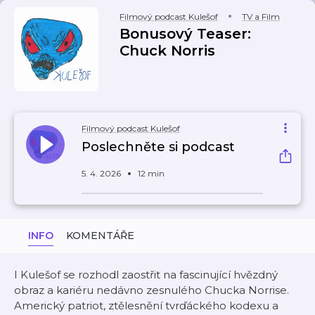
Filmový podcast Kulešof
TV a Film
Bonusový Teaser:
Chuck Norris
Filmový podcast Kulešof
Poslechněte si podcast
5. 4. 2026
12 min
INFO
KOMENTÁŘE
I Kulešof se rozhodl zaostřit na fascinující hvězdný
obraz a kariéru nedávno zesnulého Chucka Norrise.
Americký patriot, ztělesnění tvrďáckého kodexu a