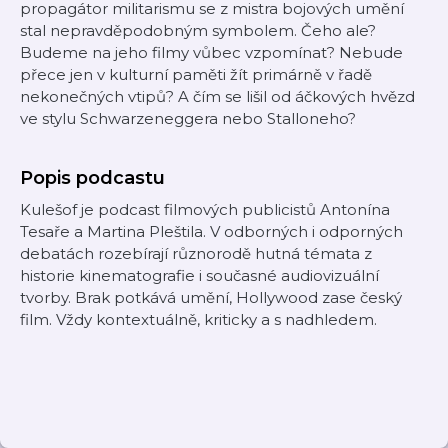
propagátor militarismu se z mistra bojových umění
stal nepravděpodobným symbolem. Čeho ale?
Budeme na jeho filmy vůbec vzpomínat? Nebude
přece jen v kulturní paměti žít primárně v řadě
nekonečných vtipů? A čím se lišil od áčkových hvězd
ve stylu Schwarzeneggera nebo Stalloneho?
Popis podcastu
Kulešof je podcast filmových publicistů Antonína
Tesaře a Martina Pleštila. V odborných i odporných
debatách rozebírají různorodě hutná témata z
historie kinematografie i současné audiovizuální
tvorby. Brak potkává umění, Hollywood zase český
film. Vždy kontextuálně, kriticky a s nadhledem.