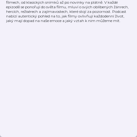
filmech, od klasických snímků až po novinky na plátně. V každé
epizodě se ponořují do světa filmu, mluví o svých oblíbených žánrech,
hercích, režisérech a zajímavostech, které stojí za pozornost. Podcast
nabízí autentický pohled na to, jak filmy ovlivňují každodenní život,
jaký mají dopad na naše emoce a jaký vztah k nim můžeme mít.