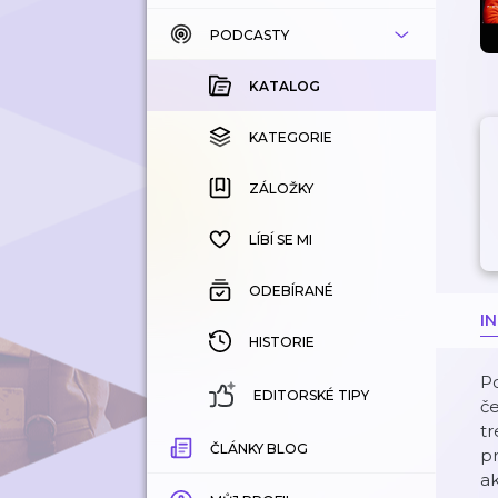
PODCASTY
KATALOG
KOUPENÉ
KATALOG
KATEGORIE
KATEGORIE
ZÁLOŽKY
ZÁLOŽKY
HISTORIE
LÍBÍ SE MI
ODEBÍRANÉ
I
HISTORIE
Po
EDITORSKÉ TIPY
če
t
ČLÁNKY BLOG
pr
ak