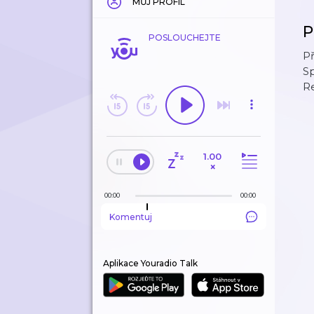
MŮJ PROFIL
P
POSLOUCHEJTE
Př
Sp
R
1.00
×
00:00
00:00
Komentuj
Aplikace Youradio Talk