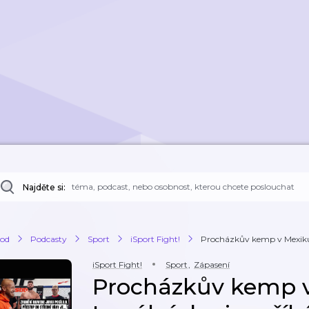
Najděte si:
od
Podcasty
Sport
iSport Fight!
Procházkův kemp v Mexiku?
iSport Fight!
Sport
,
Zápasení
Procházkův kemp 