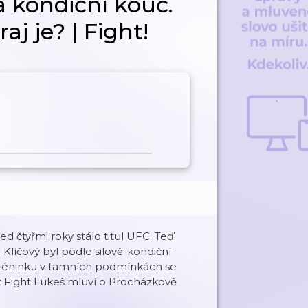
á kondiční kouč.
j je? | Fight!
d čtyřmi roky stálo titul UFC. Teď
Klíčový byl podle silově-kondiční
 tréninku v tamních podmínkách se
t Fight Lukeš mluví o Procházkově
.