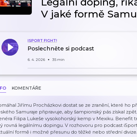
Legální doping, řík
V jaké formě Samura
ISPORT FIGHT!
Poslechněte si podcast
6. 4. 2026
35 min
NFO
KOMENTÁŘE
máhal Jiřímu Procházkovi dostat se ze zranění, které ho pře
ského Samuraje připravuje, aby šampionský pás získal zpět. 
renéra Filipa Lukeše vysokohorský kemp v Mexiku. Benefit
ý rovná legálnímu dopingu. V rozhovoru pro podcast iSpor
tuální formě i možné přesunu do těžké nebo střední divize