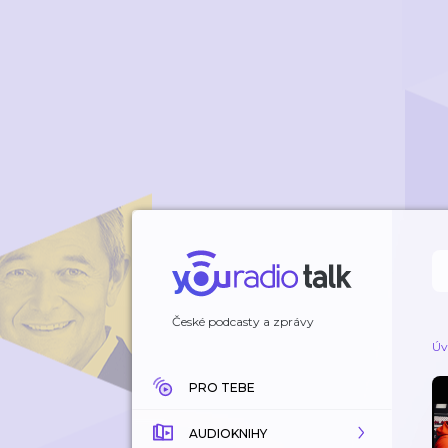
České podcasty a zprávy
Úv
PRO TEBE
AUDIOKNIHY