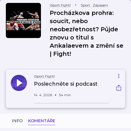
iSport Fight!
Sport
,
Zápasení
Procházkova prohra:
soucit, nebo
neobezřetnost? Půjde
znovu o titul s
Ankalaevem a změní se
| Fight!
iSport Fight!
Poslechněte si podcast
14. 4. 2026
54 min
INFO
KOMENTÁŘE