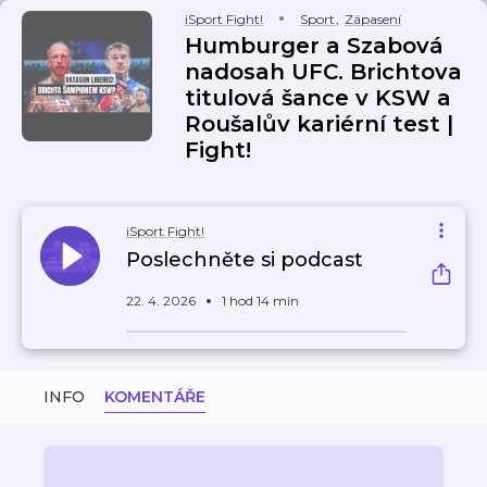
iSport Fight!
Sport
,
Zápasení
Humburger a Szabová
nadosah UFC. Brichtova
titulová šance v KSW a
Roušalův kariérní test |
Fight!
iSport Fight!
Poslechněte si podcast
22. 4. 2026
1 hod 14 min
INFO
KOMENTÁŘE