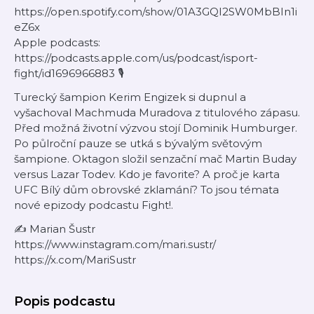
https://open.spotify.com/show/01A3GQI2SW0MbBIn1i
eZ6x
Apple podcasts:
https://podcasts.apple.com/us/podcast/isport-
fight/id1696966883 🎙️
Turecký šampion Kerim Engizek si dupnul a
vyšachoval Machmuda Muradova z titulového zápasu.
Před možná životní výzvou stojí Dominik Humburger.
Po půlroční pauze se utká s bývalým světovým
šampione. Oktagon složil senzační mač Martin Buday
versus Lazar Todev. Kdo je favorite? A proč je karta
UFC Bílý dům obrovské zklamání? To jsou témata
nové epizody podcastu Fight!.
✍️ Marian Šustr
https://www.instagram.com/mari.sustr/
https://x.com/MariSustr
Popis podcastu