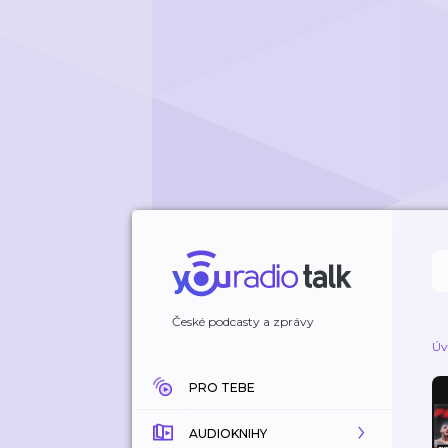
České podcasty a zprávy
Úv
PRO TEBE
AUDIOKNIHY