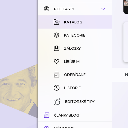
PODCASTY
KATALOG
KOUPENÉ
KATALOG
KATEGORIE
KATEGORIE
ZÁLOŽKY
ZÁLOŽKY
HISTORIE
LÍBÍ SE MI
I
ODEBÍRANÉ
HISTORIE
EDITORSKÉ TIPY
ČLÁNKY BLOG