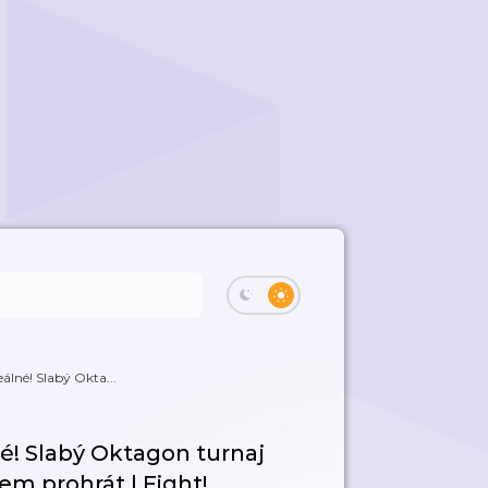
álné! Slabý Okta...
é! Slabý Oktagon turnaj
m prohrát | Fight!