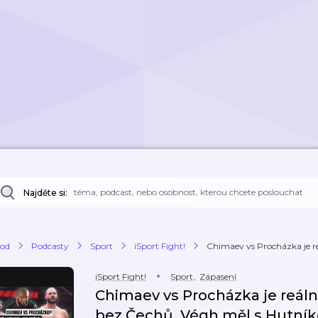
Najděte si:
od
Podcasty
Sport
iSport Fight!
Chimaev vs Procházka je re
iSport Fight!
Sport
,
Zápasení
Chimaev vs Procházka je reáln
bez Čechů. Végh měl s Hutníke