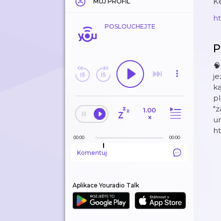
Ke
MŮJ PROFIL
⁠⁠⁠⁠
POSLOUCHEJTE
P
🧠
je
ka
pl
"z
1.00
×
ur
ht
00:00
00:00
Komentuj
Aplikace Youradio Talk