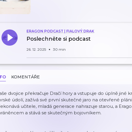
ERAGON PODCAST | FIALOVÝ DRAK
Poslechněte si podcast
26. 12. 2025
30 min
NFO
KOMENTÁŘE
še dvojice překračuje Dračí hory a vstupuje do úplně jiné kraj
rské údolí, zažívá své první skutečné jaro na otevřené plán
ekonává učitele, mladá generace nahrazuje starou, a Eragon
hráněncem a stává se skutečným bojovníkem.