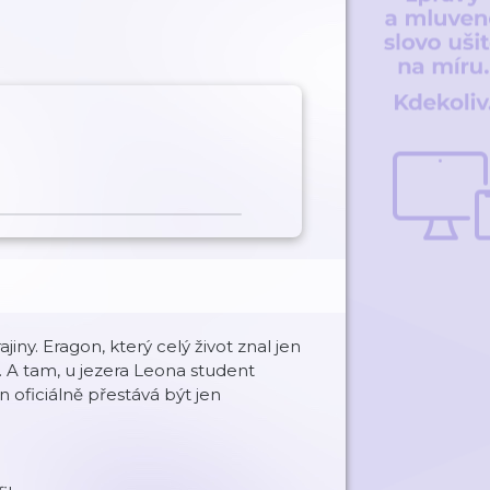
iny. Eragon, který celý život znal jen
i. A tam, u jezera Leona student
 oficiálně přestává být jen