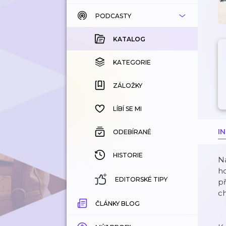
PODCASTY
KATALOG
KOUPENÉ
KATALOG
KATEGORIE
KATEGORIE
ZÁLOŽKY
ZÁLOŽKY
HISTORIE
LÍBÍ SE MI
I
ODEBÍRANÉ
HISTORIE
Na
ho
EDITORSKÉ TIPY
př
c
ČLÁNKY BLOG