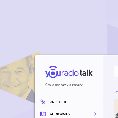
České podcasty a zprávy
Úv
PRO TEBE
AUDIOKNIHY