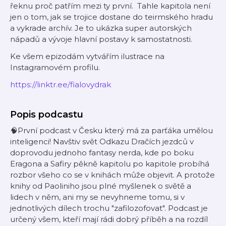
řeknu proč patřím mezi ty první. Tahle kapitola není
jen o tom, jak se trojice dostane do teirmského hradu
a vykrade archív. Je to ukázka super autorských
nápadů a vývoje hlavní postavy k samostatnosti.
Ke všem epizodám vytvářím ilustrace na
Instagramovém profilu.
⁠⁠⁠⁠⁠⁠⁠⁠⁠⁠⁠⁠⁠⁠⁠⁠⁠⁠⁠⁠⁠⁠https://linktr.ee/fialovydrak
Popis podcastu
🧠První podcast v Česku který má za parťáka umělou
inteligenci! Navštiv svět Odkazu Dračích jezdců v
doprovodu jednoho fantasy nerda, kde po boku
Eragona a Safiry pěkně kapitolu po kapitole probíhá
rozbor všeho co se v knihách může objevit. A protože
knihy od Paoliniho jsou plné myšlenek o světě a
lidech v něm, ani my se nevyhneme tomu, si v
jednotlivých dílech trochu "zafilozofovat". Podcast je
určený všem, kteří mají rádi dobrý příběh a na rozdíl