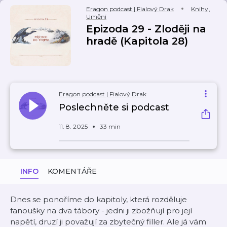
Eragon podcast | Fialový Drak
Knihy
,
Umění
Epizoda 29 - Zloději na
hradě (Kapitola 28)
Eragon podcast | Fialový Drak
Poslechněte si podcast
11. 8. 2025
33 min
INFO
KOMENTÁŘE
Dnes se ponoříme do kapitoly, která rozděluje
fanoušky na dva tábory - jedni ji zbožňují pro její
napětí, druzí ji považují za zbytečný filler. Ale já vám