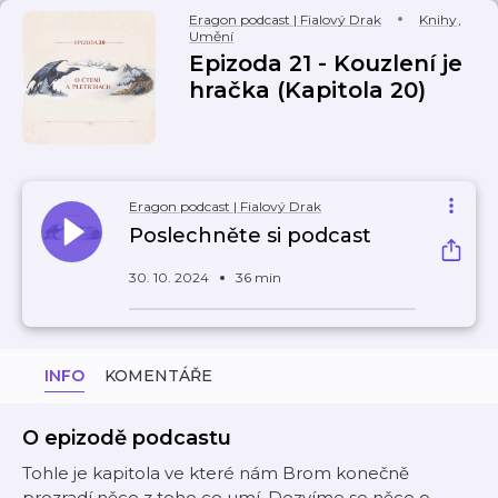
Eragon podcast | Fialový Drak
Knihy
,
Umění
Epizoda 21 - Kouzlení je
hračka (Kapitola 20)
Eragon podcast | Fialový Drak
Poslechněte si podcast
30. 10. 2024
36 min
INFO
KOMENTÁŘE
O epizodě podcastu
Tohle je kapitola ve které nám Brom konečně
prozradí něco z toho co umí. Dozvíme se něco o