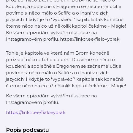
kouzlení, a společně s Eragonem se začneme učit a
povíme si něco málo o Safiře a o lhaní v cizích
jazycích. I když je to "vyprávěcí" kapitola tak konečně
čteme něco na co už několik kapitol čekáme - Magie!
Ke všem epizodám vytvářím ilustrace na
Instagramovém profilu. ⁠⁠⁠⁠⁠⁠⁠⁠⁠⁠⁠⁠⁠⁠⁠https://linktr.ee/fialovydrak
Tohle je kapitola ve které nám Brom konečně
prozradí něco z toho co umí. Dozvíme se něco o
kouzlení, a společně s Eragonem se začneme učit a
povíme si něco málo o Safiře a o lhaní v cizích
jazycích. I když je to "vyprávěcí" kapitola tak konečně
čteme něco na co už několik kapitol čekáme - Magie!
Ke všem epizodám vytvářím ilustrace na
Instagramovém profilu.
⁠⁠⁠⁠⁠⁠⁠⁠⁠⁠⁠⁠⁠⁠⁠https://linktr.ee/fialovydrak
Popis podcastu