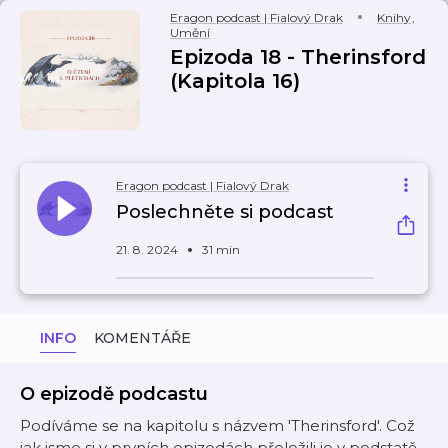
Eragon podcast | Fialový Drak
Knihy
,
Umění
Epizoda 18 - Therinsford
(Kapitola 16)
Eragon podcast | Fialový Drak
Poslechněte si podcast
21. 8. 2024
31 min
INFO
KOMENTÁŘE
O epizodě podcastu
Podíváme se na kapitolu s názvem 'Therinsford'. Což
jak jsme si v prvních epizodách přeložili je v podstatě