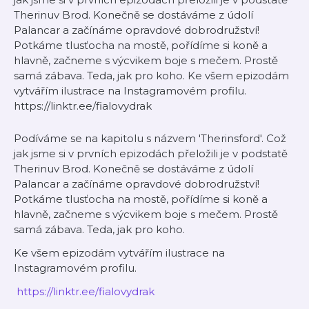
Therinuv Brod. Konečně se dostáváme z údolí
Palancar a začínáme opravdové dobrodružství!
Potkáme tlusťocha na mostě, pořídíme si koně a
hlavně, začneme s výcvikem boje s mečem. Prostě
samá zábava. Teda, jak pro koho. Ke všem epizodám
vytvářím ilustrace na Instagramovém profilu.
⁠⁠⁠⁠⁠⁠⁠⁠⁠⁠⁠⁠⁠https://linktr.ee/fialovydrak
Podíváme se na kapitolu s názvem 'Therinsford'. Což
jak jsme si v prvních epizodách přeložili je v podstatě
Therinuv Brod. Konečně se dostáváme z údolí
Palancar a začínáme opravdové dobrodružství!
Potkáme tlusťocha na mostě, pořídíme si koně a
hlavně, začneme s výcvikem boje s mečem. Prostě
samá zábava. Teda, jak pro koho.
Ke všem epizodám vytvářím ilustrace na
Instagramovém profilu.
⁠⁠⁠⁠⁠⁠⁠⁠⁠⁠⁠⁠⁠
https://linktr.ee/fialovydrak