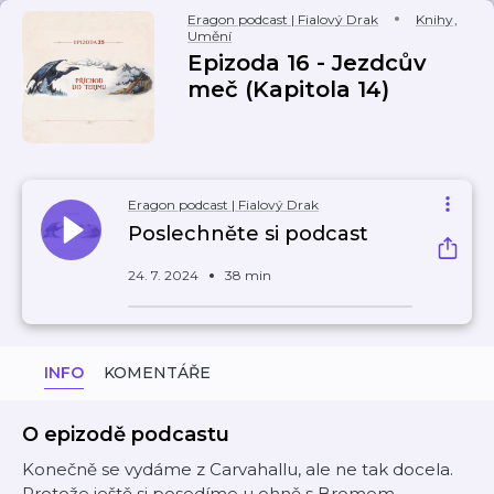
Eragon podcast | Fialový Drak
Knihy
,
Umění
Epizoda 16 - Jezdcův
meč (Kapitola 14)
Eragon podcast | Fialový Drak
Poslechněte si podcast
24. 7. 2024
38 min
INFO
KOMENTÁŘE
O epizodě podcastu
Konečně se vydáme z Carvahallu, ale ne tak docela.
Protože ještě si posedíme u ohně s Bromem