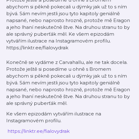
abychom si pěkně pokecali u dýmky jak už to s ním
bývá. Sám nevím jestli jsou tyto kapitoly geniálně
napsané, nebo naprosto hrozně, protože mě Eragon
a jeho lhaní neskutečně štve. Na druhou stranu to by
ale správný puberťák měl. Ke všem epizodám
vytvářím ilustrace na Instagramovém profilu.
⁠⁠⁠⁠⁠⁠⁠⁠⁠⁠⁠https://linktr.ee/fialovydrak
Konečně se vydáme z Carvahallu, ale ne tak docela.
Protože ještě si posedíme u ohně s Bromem
abychom si pěkně pokecali u dýmky jak už to s ním
bývá. Sám nevím jestli jsou tyto kapitoly geniálně
napsané, nebo naprosto hrozně, protože mě Eragon
a jeho lhaní neskutečně štve. Na druhou stranu to by
ale správný puberťák měl.
Ke všem epizodám vytvářím ilustrace na
Instagramovém profilu.
⁠⁠⁠⁠⁠⁠⁠⁠⁠⁠⁠
https://linktr.ee/fialovydrak