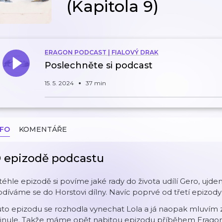
(Kapitola 9)
ERAGON PODCAST | FIALOVÝ DRAK
Poslechněte si podcast
15. 5. 2024
37 min
NFO
KOMENTÁŘE
 epizodě podcastu
téhle epizodě si povíme jaké rady do života udílí Gero, ujd
díváme se do Horstovi dílny. Navíc poprvé od třetí epizod
to epizodu se rozhodla vynechat Lola a já naopak mluvím z 
inule. Takže máme opět nabitou epizodu příběhem Eragona