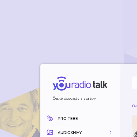
České podcasty a zprávy
Úv
PRO TEBE
AUDIOKNIHY