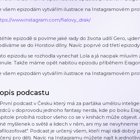
 všem epizodám vytvářím ilustrace na Instagramovém profi
⁠⁠⁠⁠https://www.instagram.com/fialovy_drak/⁠⁠
téhle epizodě si povíme jaké rady do života udílí Gero, ujd
díváme se do Horstovi dílny. Navíc poprvé od třetí epizod
to epizodu se rozhodla vynechat Lola a já naopak mluvím z 
inule. Takže máme opět nabitou epizodu příběhem Eragona
e všem epizodám vytvářím ilustrace na Instagramovém prof
opis podcastu
První podcast v Česku který má za parťáka umělou intelige
zdců v doprovodu jednoho fantasy nerda, kde po boku Erag
pitole probíhá rozbor všeho co se v knihách může objevit. 
né myšlenek o světě a lidech v něm, ani my se nevyhneme to
afilozofovat". Podcast je určený všem, kteří mají rádi dobrý 
čený pro děti. Navíc na Instagramu můžete najít k jednotl