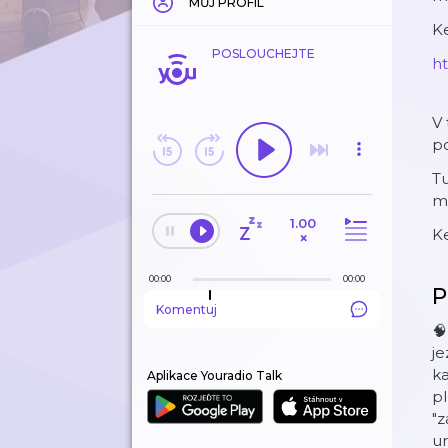
MŮJ PROFIL
Ke
POSLOUCHEJTE
⁠⁠
V 
po
Tu
m
1.00
K
×
00:00
00:00
P
Komentuj
🧠
je
ka
Aplikace Youradio Talk
pl
"z
ur