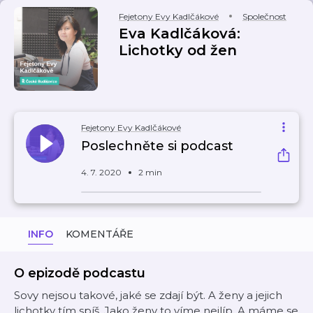
Fejetony Evy Kadlčákové
Společnost
Eva Kadlčáková:
Lichotky od žen
Fejetony Evy Kadlčákové
Poslechněte si podcast
4. 7. 2020
2 min
INFO
KOMENTÁŘE
O epizodě podcastu
Sovy nejsou takové, jaké se zdají být. A ženy a jejich
lichotky tím spíš. Jako ženy to víme nejlíp. A máme se