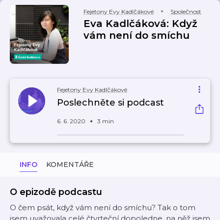
Fejetony Evy Kadlčákové
Společnost
Eva Kadlčáková: Když
vám není do smíchu
Fejetony Evy Kadlčákové
Poslechněte si podcast
6. 6. 2020
3 min
INFO
KOMENTÁŘE
O epizodě podcastu
O čem psát, když vám není do smíchu? Tak o tom
jsem uvažovala celé čtvrteční dopoledne, na něž jsem