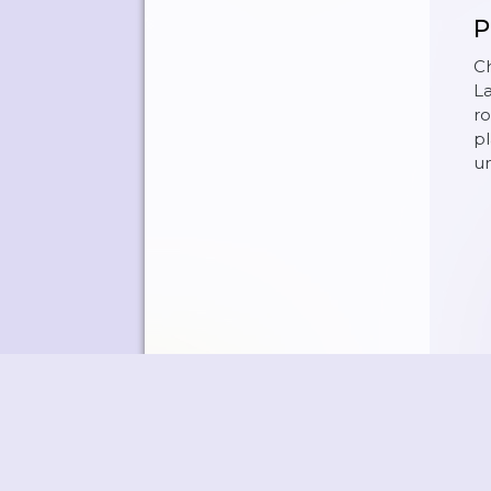
P
C
L
r
pl
um