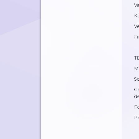
Va
Ka
Ve
Fi
T
Mo
So
Gr
d
Fo
Pr