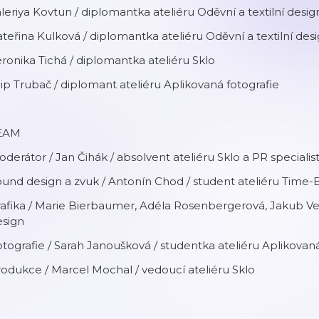
leriya Kovtun / diplomantka ateliéru Oděvní a textilní desig
teřina Kulková / diplomantka ateliéru Oděvní a textilní des
ronika Tichá / diplomantka ateliéru Sklo
lip Trubač / diplomant ateliéru Aplikovaná fotografie
EAM
derátor / Jan Čihák / absolvent ateliéru Sklo a PR special
und design a zvuk / Antonín Chod / student ateliéru Time
afika / Marie Bierbaumer, Adéla Rosenbergerová, Jakub Vese
esign
tografie / Sarah Janoušková / studentka ateliéru Aplikovaná
odukce / Marcel Mochal / vedoucí ateliéru Sklo