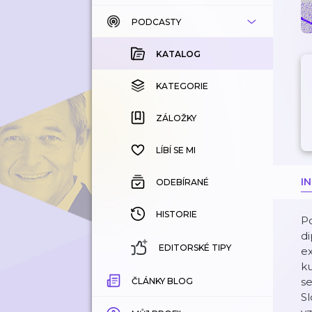
PODCASTY
KATALOG
KOUPENÉ
KATALOG
KATEGORIE
KATEGORIE
ZÁLOŽKY
ZÁLOŽKY
HISTORIE
LÍBÍ SE MI
I
ODEBÍRANÉ
HISTORIE
Po
di
EDITORSKÉ TIPY
e
ku
se
ČLÁNKY BLOG
S