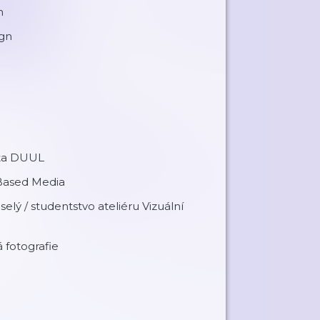
n
ign
ista DUUL
-Based Media
lý / studentstvo ateliéru Vizuální
 fotografie