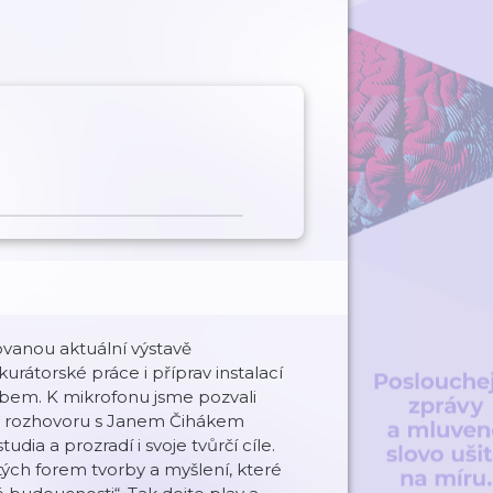
vanou aktuální výstavě
rátorské práce i příprav instalací
bem. K mikrofonu jsme pozvali
 v rozhovoru s Janem Čihákem
ia a prozradí i svoje tvůrčí cíle.
ch forem tvorby a myšlení, které