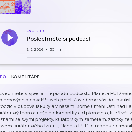
FASTFUD
Poslechněte si podcast
2. 6. 2026
50 min
NFO
KOMENTÁŘE
slechněte si speciální epizodu podcastu Planeta FUD věno
plomových a bakalářských prací. Zavedeme vás do zákulisí ku
xpozic v budově fakulty a v našem Domě umění Ústí nad La
rátorský team a naše diplomantky a diplomanta, kteří vás
známí se svými projekty, kurátorským záměrem, zážitky ze stud
lovem kurátorského týmu: „Planeta FUD je mapou rozmanitý