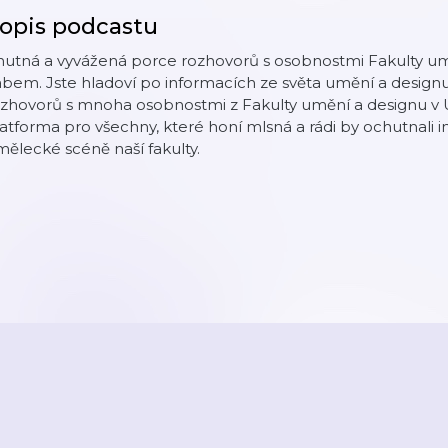
opis podcastu
hutná a vyvážená porce rozhovorů s osobnostmi Fakulty um
abem. Jste hladoví po informacích ze světa umění a desi
ozhovorů s mnoha osobnostmi z Fakulty umění a designu v
atforma pro všechny, které honí mlsná a rádi by ochutnali 
ělecké scéně naší fakulty.