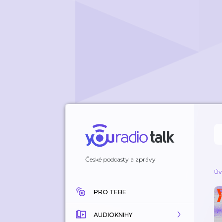
České podcasty a zprávy
Úv
PRO TEBE
AUDIOKNIHY