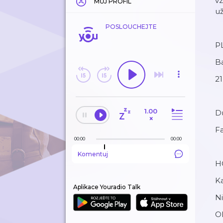
vz
MŮJ PROFIL
už
POSLOUCHEJTE
P
B
21
1.00
Dů
×
F
00:00
00:00
Komentuj
H
Ka
Aplikace Youradio Talk
Ni
O