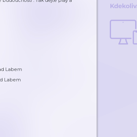
é budoucnosti“. Tak dejte play a
 nad Labem
nad Labem