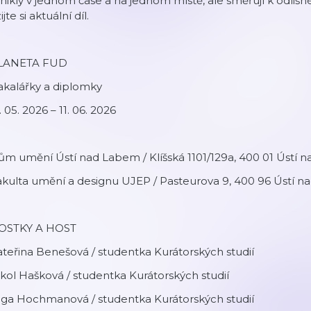
nikly v jednom čase a na jednom místě, ale směřují k odlišn
ijte si aktuální díl.
LANETA FUD
akalářky a diplomky
. 05. 2026 – 11. 06. 2026
m umění Ústí nad Labem / Klíšská 1101/129a, 400 01 Ústí
akulta umění a designu UJEP / Pasteurova 9, 400 96 Ústí 
OSTKY A HOST
teřina Benešová / studentka Kurátorských studií
kol Hašková / studentka Kurátorských studií
lga Hochmanová / studentka Kurátorských studií