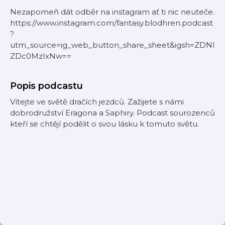
Nezapomeň dát odběr na instagram ať ti nic neuteče.
https://www.instagram.com/fantasy.blodhren.podcast
?
utm_source=ig_web_button_share_sheet&igsh=ZDNl
ZDc0MzIxNw==
Popis podcastu
Vítejte ve světě dračích jezdců. Zažijete s námi
dobrodružství Eragona a Saphiry. Podcast sourozenců
kteří se chtějí podělit o svou lásku k tomuto světu.