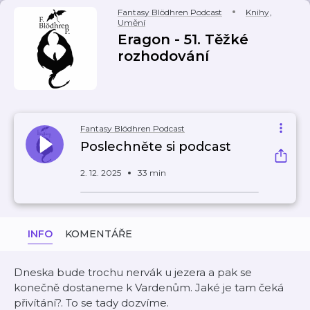
Fantasy Blödhren Podcast
Knihy
,
Umění
Eragon - 51. Těžké
rozhodování
Fantasy Blödhren Podcast
Poslechněte si podcast
2. 12. 2025
33 min
INFO
KOMENTÁŘE
Dneska bude trochu nervák u jezera a pak se
konečně dostaneme k Vardenům. Jaké je tam čeká
přivítání?. To se tady dozvíme.