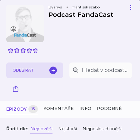
Byznys
frantisek szabo
Podcast FandaCast
ODEBÍRAT
KOMENTÁŘE
INFO
PODOBNÉ
EPIZODY
15
Řadit dle:
Nejnovější
Nejstarší
Nejposlouchanější