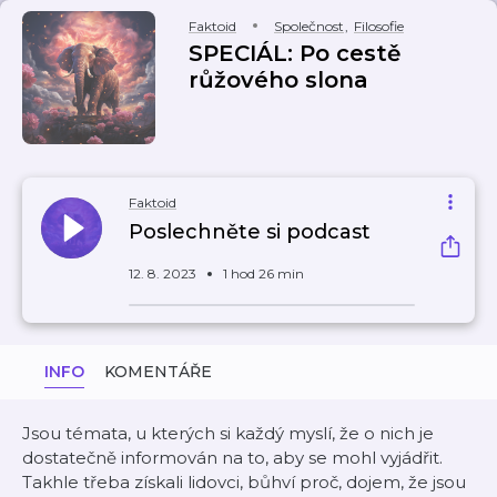
Faktoid
Společnost
,
Filosofie
SPECIÁL: Po cestě
růžového slona
Faktoid
Poslechněte si podcast
12. 8. 2023
1 hod 26 min
INFO
KOMENTÁŘE
Jsou témata, u kterých si každý myslí, že o nich je
dostatečně informován na to, aby se mohl vyjádřit.
Takhle třeba získali lidovci, bůhví proč, dojem, že jsou