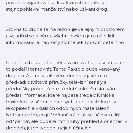
povoláni vyjadřovat se k záležitostem, jako je
stejnopohlavní manželství nebo užívání drog.
Zrovna to druhé téma rezonuje veřejným prostorem
a vyjadřují se k němu všichni, ovšem jen málo lidí
informovaně, a naprostý zlomeček lidí kompetentně.
Cílem Faktoidu je říct něco zajímavého - a snad se mi
to podaří i tentokrát. Tento Faktoid bude věnovaný
drogám. Ale ne v takovém duchu, v jakém to
předvádí osvětové příručky, televizní seriály a
přednášky policajtů na střední škole. Zkusím vám
předat informace, které najdete třeba v Klinické
toxikologii, v učebnicích psychiatrie, adiktologie, v
lékopisech a v dalších odborných materiálech.
Neřeknu vám, co je "mňaučko" a jak se účinkem liší
od "párna", ale budete mít hrubý přehled a orientaci v
drogách, jejich typech a jejich účincích.