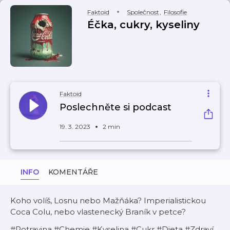
Faktoid
Společnost
,
Filosofie
Éčka, cukry, kyseliny
Faktoid
Poslechněte si podcast
19. 3. 2023
2 min
INFO
KOMENTÁŘE
Koho volíš, Losnu nebo Mažňáka? Imperialistickou
Coca Colu, nebo vlastenecký Braník v petce?
#Potravina #Chemie #Kyselina #Cukr #Dieta #Zdraví