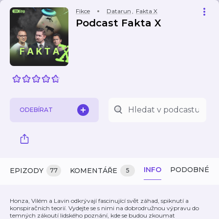
Fikce
Datarun
,
Fakta X
Podcast Fakta X
ODEBÍRAT
INFO
PODOBNÉ
EPIZODY
KOMENTÁŘE
77
5
Honza, Vilém a Lavin odkrývají fascinující svět záhad, spiknutí a
konspiračních teorií. Vydejte se s nimi na dobrodružnou výpravu do
temných zákoutí lidského poznání, kde se budou zkoumat