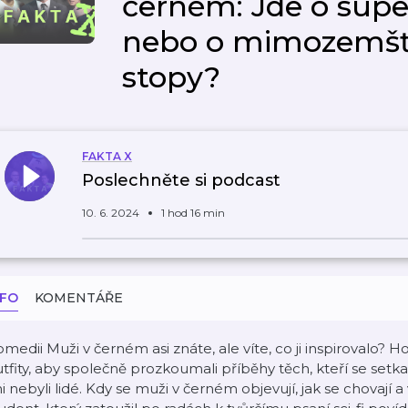
černém: Jde o supe
nebo o mimozemšťa
stopy?
FAKTA X
Poslechněte si podcast
10. 6. 2024
1 hod 16 min
NFO
KOMENTÁŘE
medii Muži v černém asi znáte, ale víte, co ji inspirovalo? H
tfity, aby společně prozkoumali příběhy těch, kteří se setka
i nebyli lidé. Kdy se muži v černém objevují, jak se chovají a