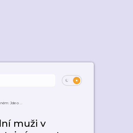
ém: Jde o ...
ní muži v