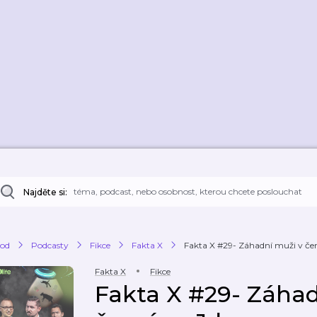
Najděte si:
od
Podcasty
Fikce
Fakta X
Fakta X #29- Záhadní muži v čern
Fakta X
Fikce
Fakta X #29- Záhad