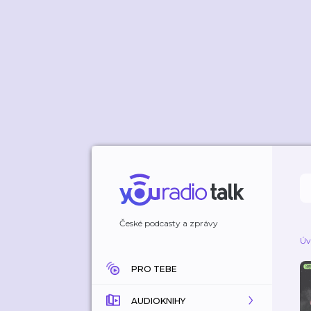
České podcasty a zprávy
Úv
PRO TEBE
AUDIOKNIHY