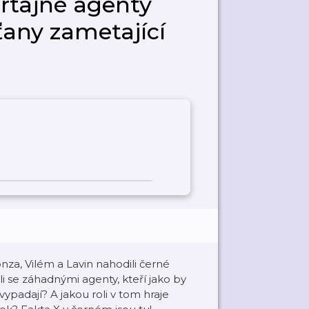
rtajné agenty
ny zametající
onza, Vilém a Lavin nahodili černé
li se záhadnými agenty, kteří jako by
 vypadají? A jakou roli v tom hraje