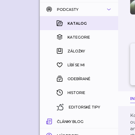
PODCASTY
KATALOG
KOUPENÉ
KATALOG
KATEGORIE
KATEGORIE
ZÁLOŽKY
ZÁLOŽKY
HISTORIE
LÍBÍ SE MI
ODEBÍRANÉ
HISTORIE
I
EDITORSKÉ TIPY
Ko
ou
ČLÁNKY BLOG
an