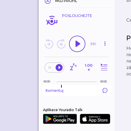
st
MŮJ PROFIL
POSLOUCHEJTE
C
P
Ho
n
ne
1.00
zá
×
od
00:00
00:00
Komentuj
Aplikace Youradio Talk