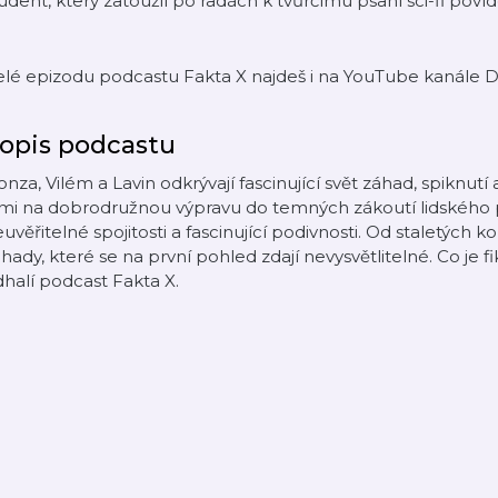
udent, který zatoužil po radách k tvůrčímu psaní sci-fi poví
elé epizodu podcastu Fakta X najdeš i na YouTube kanále 
opis podcastu
nza, Vilém a Lavin odkrývají fascinující svět záhad, spiknutí 
imi na dobrodružnou výpravu do temných zákoutí lidského
uvěřitelné spojitosti a fascinující podivnosti. Od staletých k
hady, které se na první pohled zdají nevysvětlitelné. Co je f
halí podcast Fakta X.