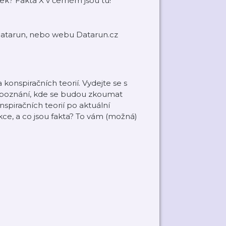
dek? Fakta X v černém jsou tu!
Datarun, nebo webu Datarun.cz
a konspiračních teorií. Vydejte se s
 poznání, kde se budou zkoumat
onspiračních teorií po aktuální
ikce, a co jsou fakta? To vám (možná)