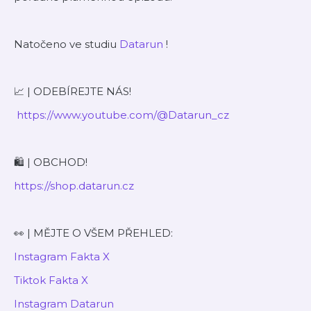
Natočeno ve studiu
⁠⁠⁠⁠⁠⁠⁠⁠⁠⁠⁠⁠Datarun⁠⁠⁠⁠⁠⁠⁠⁠⁠⁠⁠⁠
!
📈 | ODEBÍREJTE NÁS!
⁠⁠⁠⁠⁠⁠⁠⁠⁠⁠⁠⁠ https://www.youtube.com/@Datarun_cz⁠⁠⁠⁠⁠⁠⁠⁠⁠⁠⁠⁠
🛍️ | OBCHOD!
⁠⁠⁠⁠⁠⁠⁠⁠⁠⁠⁠⁠https://shop.datarun.cz⁠⁠⁠⁠⁠⁠⁠⁠⁠⁠⁠⁠
👀 | MĚJTE O VŠEM PŘEHLED:
⁠⁠⁠⁠⁠⁠⁠⁠⁠⁠Instagram Fakta X⁠⁠⁠⁠⁠⁠⁠⁠⁠⁠
⁠⁠⁠⁠⁠Tiktok Fakta X⁠⁠⁠⁠⁠
⁠⁠⁠⁠⁠⁠⁠⁠⁠⁠⁠⁠Instagram Datarun⁠⁠⁠⁠⁠⁠⁠⁠⁠⁠⁠⁠