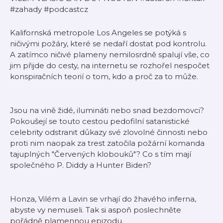
#zahady #podcastcz
Kalifornská metropole Los Angeles se potýká s
ničivými požáry, které se nedaří dostat pod kontrolu.
A zatímco ničivé plameny nemilosrdně spalují vše, co
jim přijde do cesty, na internetu se rozhořel nespočet
konspiračních teorií o tom, kdo a proč za to může.
Jsou na vině židé, ilumináti nebo snad bezdomovci?
Pokoušejí se touto cestou pedofilní satanistické
celebrity odstranit důkazy své zlovolné činnosti nebo
proti nim naopak za trest zatočila požární komanda
tajuplných "Červených klobouků"? Co s tím mají
společného P. Diddy a Hunter Biden?
Honza, Vilém a Lavin se vrhají do žhavého inferna,
abyste vy nemuseli. Tak si aspoň poslechněte
pořádně plamennou epizodu.