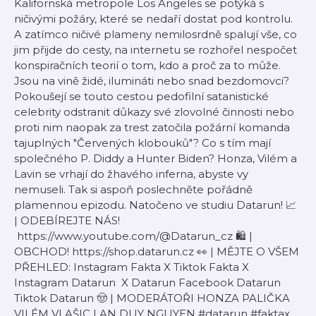
Kalifornská metropole Los Angeles se potýká s
ničivými požáry, které se nedaří dostat pod kontrolu.
A zatímco ničivé plameny nemilosrdně spalují vše, co
jim přijde do cesty, na internetu se rozhořel nespočet
konspiračních teorií o tom, kdo a proč za to může.
Jsou na vině židé, ilumináti nebo snad bezdomovci?
Pokoušejí se touto cestou pedofilní satanistické
celebrity odstranit důkazy své zlovolné činnosti nebo
proti nim naopak za trest zatočila požární komanda
tajuplných "Červených klobouků"? Co s tím mají
společného P. Diddy a Hunter Biden? Honza, Vilém a
Lavin se vrhají do žhavého inferna, abyste vy
nemuseli. Tak si aspoň poslechněte pořádně
plamennou epizodu. Natočeno ve studiu ⁠⁠⁠⁠⁠⁠⁠⁠⁠⁠⁠⁠Datarun⁠⁠⁠⁠⁠⁠⁠⁠⁠⁠⁠⁠! 📈
| ODEBÍREJTE NÁS!
⁠⁠⁠⁠⁠⁠⁠⁠⁠⁠⁠⁠ https://www.youtube.com/@Datarun_cz⁠⁠⁠⁠⁠⁠⁠⁠⁠⁠⁠⁠ 🛍️ |
OBCHOD! ⁠⁠⁠⁠⁠⁠⁠⁠⁠⁠⁠⁠https://shop.datarun.cz⁠⁠⁠⁠⁠⁠⁠⁠⁠⁠⁠⁠ 👀 | MĚJTE O VŠEM
PŘEHLED: ⁠⁠⁠⁠⁠⁠⁠⁠⁠⁠Instagram Fakta X⁠⁠⁠⁠⁠⁠⁠⁠⁠⁠ ⁠⁠⁠⁠⁠Tiktok Fakta X⁠⁠⁠⁠⁠
⁠⁠⁠⁠⁠⁠⁠⁠⁠⁠⁠⁠Instagram Datarun⁠⁠⁠⁠⁠⁠⁠⁠⁠⁠⁠⁠ ⁠⁠⁠⁠⁠⁠⁠⁠⁠⁠⁠⁠X Datarun⁠⁠⁠⁠⁠⁠⁠⁠⁠⁠⁠⁠ ⁠⁠⁠⁠⁠⁠⁠⁠⁠⁠⁠⁠Facebook Datarun⁠⁠⁠⁠⁠⁠⁠⁠⁠⁠⁠⁠
⁠⁠⁠⁠⁠⁠⁠⁠⁠⁠⁠⁠Tiktok Datarun⁠⁠⁠⁠⁠⁠⁠⁠⁠⁠⁠⁠ 🤠 | MODERÁTOŘI⁠⁠⁠⁠⁠⁠⁠⁠⁠⁠⁠⁠ HONZA PALIČKA⁠⁠⁠⁠⁠⁠⁠⁠⁠⁠⁠⁠⁠⁠⁠⁠⁠⁠⁠⁠⁠⁠⁠⁠⁠⁠⁠⁠⁠⁠⁠⁠⁠⁠⁠
⁠⁠⁠⁠⁠⁠⁠⁠⁠⁠⁠VILÉM VLAŠIC⁠⁠⁠⁠⁠⁠⁠⁠⁠⁠⁠⁠⁠⁠⁠⁠⁠⁠⁠⁠⁠⁠⁠⁠⁠⁠⁠⁠⁠⁠⁠⁠⁠⁠⁠ ⁠⁠⁠⁠⁠⁠⁠⁠⁠⁠⁠LAN DUY NGUYEN⁠⁠⁠⁠⁠⁠⁠⁠⁠⁠⁠⁠ #datarun #faktax