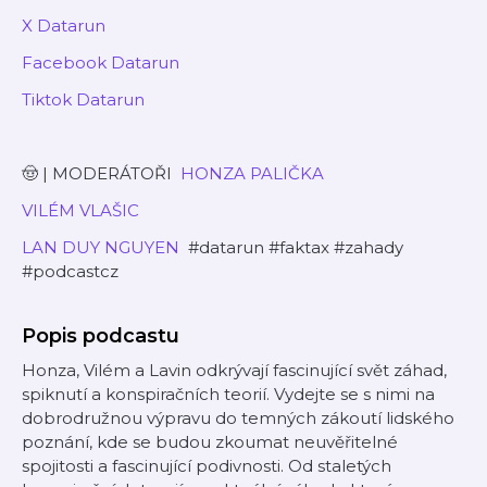
⁠⁠⁠⁠⁠⁠⁠⁠⁠⁠⁠⁠X Datarun⁠⁠⁠⁠⁠⁠⁠⁠⁠⁠⁠⁠
⁠⁠⁠⁠⁠⁠⁠⁠⁠⁠⁠⁠Facebook Datarun⁠⁠⁠⁠⁠⁠⁠⁠⁠⁠⁠⁠
⁠⁠⁠⁠⁠⁠⁠⁠⁠⁠⁠⁠Tiktok Datarun⁠⁠⁠⁠⁠⁠⁠⁠⁠⁠⁠⁠
🤠 | MODERÁTOŘI
⁠⁠⁠⁠⁠⁠⁠⁠⁠⁠⁠⁠ HONZA PALIČKA⁠⁠⁠⁠⁠⁠⁠⁠⁠⁠⁠⁠
⁠⁠⁠⁠⁠⁠⁠⁠⁠⁠⁠VILÉM VLAŠIC⁠⁠⁠⁠⁠⁠⁠⁠⁠⁠⁠⁠
⁠⁠⁠⁠⁠⁠⁠⁠⁠⁠⁠LAN DUY NGUYEN⁠⁠⁠⁠⁠⁠
⁠⁠⁠⁠⁠⁠ #datarun #faktax #zahady
#podcastcz
Popis podcastu
Honza, Vilém a Lavin odkrývají fascinující svět záhad,
spiknutí a konspiračních teorií. Vydejte se s nimi na
dobrodružnou výpravu do temných zákoutí lidského
poznání, kde se budou zkoumat neuvěřitelné
spojitosti a fascinující podivnosti. Od staletých