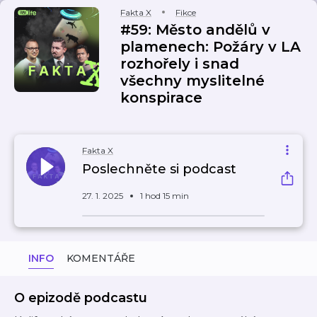
Fakta X
Fikce
#59: Město andělů v
plamenech: Požáry v LA
rozhořely i snad
všechny myslitelné
konspirace
Fakta X
Poslechněte si podcast
27. 1. 2025
1 hod 15 min
INFO
KOMENTÁŘE
O epizodě podcastu