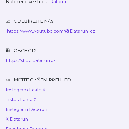
Natočeno ve studiu
⁠⁠⁠⁠⁠⁠⁠⁠⁠Datarun⁠⁠⁠⁠⁠⁠⁠⁠⁠
!
📈 | ODEBÍREJTE NÁS!
⁠⁠⁠⁠⁠⁠⁠⁠⁠ https://www.youtube.com/@Datarun_cz⁠⁠⁠⁠⁠⁠⁠⁠⁠
🛍️ | OBCHOD!
⁠⁠⁠⁠⁠⁠⁠⁠⁠https://shop.datarun.cz⁠⁠⁠⁠⁠⁠⁠⁠⁠
👀 | MĚJTE O VŠEM PŘEHLED:
⁠⁠⁠⁠⁠⁠⁠Instagram Fakta X⁠⁠⁠⁠⁠⁠⁠
⁠⁠Tiktok Fakta X⁠⁠
⁠⁠⁠⁠⁠⁠⁠⁠⁠Instagram Datarun⁠⁠⁠⁠⁠⁠⁠⁠⁠
⁠⁠⁠⁠⁠⁠⁠⁠⁠X Datarun⁠⁠⁠⁠⁠⁠⁠⁠⁠
⁠⁠⁠⁠⁠⁠⁠⁠⁠Facebook Datarun⁠⁠⁠⁠⁠⁠⁠⁠⁠