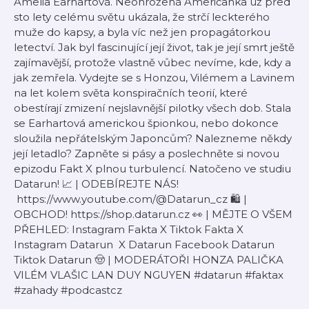
Amelia Earhartová. Neohrožená Američanka už před
sto lety celému světu ukázala, že strčí leckterého
muže do kapsy, a byla víc než jen propagátorkou
letectví. Jak byl fascinující její život, tak je její smrt ještě
zajímavější, protože vlastně vůbec nevíme, kde, kdy a
jak zemřela. Vydejte se s Honzou, Vilémem a Lavinem
na let kolem světa konspiračních teorií, které
obestírají zmizení nejslavnější pilotky všech dob. Stala
se Earhartová americkou špionkou, nebo dokonce
sloužila nepřátelským Japoncům? Nalezneme někdy
její letadlo? Zapněte si pásy a poslechněte si novou
epizodu Fakt X plnou turbulencí. Natočeno ve studiu
⁠⁠⁠⁠⁠⁠⁠⁠⁠Datarun⁠⁠⁠⁠⁠⁠⁠⁠⁠! 📈 | ODEBÍREJTE NÁS!
⁠⁠⁠⁠⁠⁠⁠⁠⁠ https://www.youtube.com/@Datarun_cz⁠⁠⁠⁠⁠⁠⁠⁠⁠ 🛍️ |
OBCHOD! ⁠⁠⁠⁠⁠⁠⁠⁠⁠https://shop.datarun.cz⁠⁠⁠⁠⁠⁠⁠⁠⁠ 👀 | MĚJTE O VŠEM
PŘEHLED: ⁠⁠⁠⁠⁠⁠⁠Instagram Fakta X⁠⁠⁠⁠⁠⁠⁠ ⁠⁠Tiktok Fakta X⁠⁠
⁠⁠⁠⁠⁠⁠⁠⁠⁠Instagram Datarun⁠⁠⁠⁠⁠⁠⁠⁠⁠ ⁠⁠⁠⁠⁠⁠⁠⁠⁠X Datarun⁠⁠⁠⁠⁠⁠⁠⁠⁠ ⁠⁠⁠⁠⁠⁠⁠⁠⁠Facebook Datarun⁠⁠⁠⁠⁠⁠⁠⁠⁠
⁠⁠⁠⁠⁠⁠⁠⁠⁠Tiktok Datarun⁠⁠⁠⁠⁠⁠⁠⁠⁠ 🤠 | MODERÁTOŘI⁠⁠⁠⁠⁠⁠⁠⁠⁠ HONZA PALIČKA⁠⁠⁠⁠⁠⁠⁠⁠⁠⁠⁠⁠⁠⁠⁠⁠⁠⁠⁠⁠⁠⁠⁠⁠⁠⁠
⁠⁠⁠⁠⁠⁠⁠⁠VILÉM VLAŠIC⁠⁠⁠⁠⁠⁠⁠⁠⁠⁠⁠⁠⁠⁠⁠⁠⁠⁠⁠⁠⁠⁠⁠⁠⁠⁠ ⁠⁠⁠⁠⁠⁠⁠⁠LAN DUY NGUYEN⁠⁠⁠⁠⁠⁠⁠⁠⁠ #datarun #faktax
#zahady #podcastcz