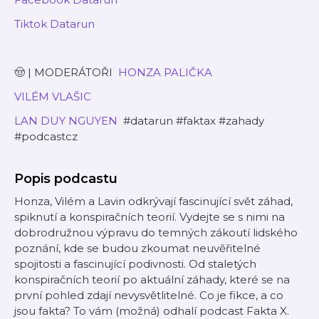
⁠⁠⁠⁠⁠⁠⁠⁠⁠Tiktok Datarun⁠⁠⁠⁠⁠⁠⁠⁠⁠
🤠 | MODERÁTOŘI
⁠⁠⁠⁠⁠⁠⁠⁠⁠ HONZA PALIČKA⁠⁠⁠⁠⁠⁠⁠⁠⁠
⁠⁠⁠⁠⁠⁠⁠⁠VILÉM VLAŠIC⁠⁠⁠⁠⁠⁠⁠⁠⁠
⁠⁠⁠⁠⁠⁠⁠⁠LAN DUY NGUYEN⁠⁠⁠
⁠⁠⁠⁠⁠⁠ #datarun #faktax #zahady
#podcastcz
Popis podcastu
Honza, Vilém a Lavin odkrývají fascinující svět záhad,
spiknutí a konspiračních teorií. Vydejte se s nimi na
dobrodružnou výpravu do temných zákoutí lidského
poznání, kde se budou zkoumat neuvěřitelné
spojitosti a fascinující podivnosti. Od staletých
konspiračních teorií po aktuální záhady, které se na
první pohled zdají nevysvětlitelné. Co je fikce, a co
jsou fakta? To vám (možná) odhalí podcast Fakta X.