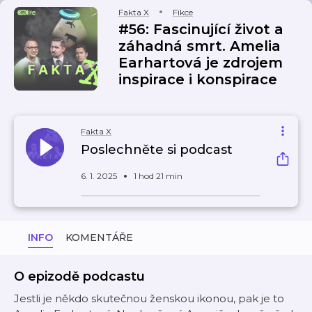
Fakta X
Fikce
#56: Fascinující život a
záhadná smrt. Amelia
Earhartová je zdrojem
inspirace i konspirace
Fakta X
Poslechněte si podcast
6. 1. 2025
1 hod 21 min
INFO
KOMENTÁŘE
O epizodě podcastu
Jestli je někdo skutečnou ženskou ikonou, pak je to