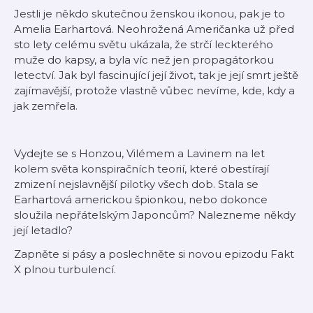
Jestli je někdo skutečnou ženskou ikonou, pak je to
Amelia Earhartová. Neohrožená Američanka už před
sto lety celému světu ukázala, že strčí leckterého
muže do kapsy, a byla víc než jen propagátorkou
letectví. Jak byl fascinující její život, tak je její smrt ještě
zajímavější, protože vlastně vůbec nevíme, kde, kdy a
jak zemřela.
Vydejte se s Honzou, Vilémem a Lavinem na let
kolem světa konspiračních teorií, které obestírají
zmizení nejslavnější pilotky všech dob. Stala se
Earhartová americkou špionkou, nebo dokonce
sloužila nepřátelským Japoncům? Nalezneme někdy
její letadlo?
Zapněte si pásy a poslechněte si novou epizodu Fakt
X plnou turbulencí.