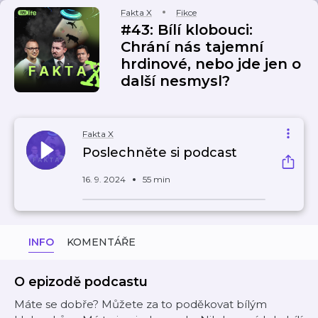
Fakta X
Fikce
#43: Bílí klobouci:
Chrání nás tajemní
hrdinové, nebo jde jen o
další nesmysl?
Fakta X
Poslechněte si podcast
16. 9. 2024
55 min
INFO
KOMENTÁŘE
O epizodě podcastu
Máte se dobře? Můžete za to poděkovat bílým