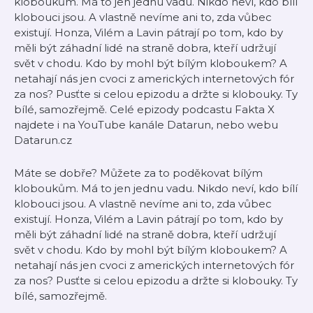
kloboukům. Má to jen jednu vadu. Nikdo neví, kdo bílí
klobouci jsou. A vlastně nevíme ani to, zda vůbec
existují. Honza, Vilém a Lavin pátrají po tom, kdo by
měli být záhadní lidé na straně dobra, kteří udržují
svět v chodu. Kdo by mohl být bílým kloboukem? A
netahají nás jen cvoci z amerických internetových fór
za nos? Pusťte si celou epizodu a držte si klobouky. Ty
bílé, samozřejmě. Celé epizody podcastu Fakta X
najdete i na YouTube kanále Datarun, nebo webu
Datarun.cz
Máte se dobře? Můžete za to poděkovat bílým
kloboukům. Má to jen jednu vadu. Nikdo neví, kdo bílí
klobouci jsou. A vlastně nevíme ani to, zda vůbec
existují. Honza, Vilém a Lavin pátrají po tom, kdo by
měli být záhadní lidé na straně dobra, kteří udržují
svět v chodu. Kdo by mohl být bílým kloboukem? A
netahají nás jen cvoci z amerických internetových fór
za nos? Pusťte si celou epizodu a držte si klobouky. Ty
bílé, samozřejmě.