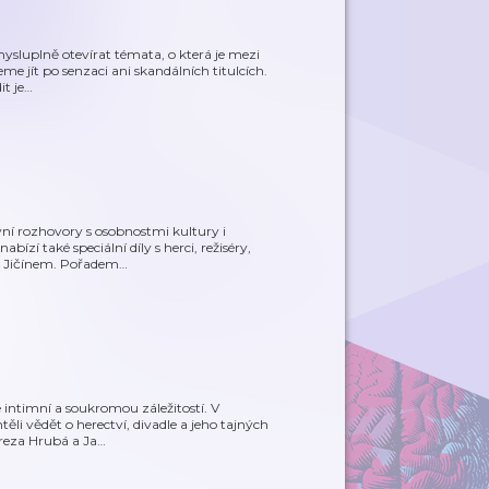
sluplně otevírat témata, o která je mezi
me jít po senzaci ani skandálních titulcích.
t je
…
ní rozhovory s osobnostmi kultury i
ízí také speciální díly s herci, režiséry,
m Jičínem. Pořadem
…
e intimní a soukromou záležitostí. V
li vědět o herectví, divadle a jeho tajných
reza Hrubá a Ja
…