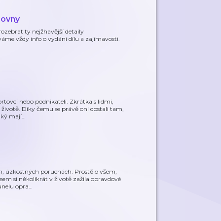
hovny
ebrat ty nejžhavější detaily
me vždy info o vydání dílu a zajímavosti.
rtovci nebo podnikateli. Zkrátka s lidmi,
ivotě. Díky čemu se právě oni dostali tam,
aký mají
…
ch, úzkostných poruchách. Prostě o všem,
em si několikrát v životě zažila opravdové
tunelu opra
…