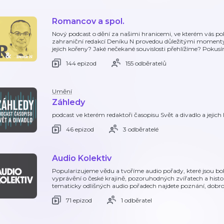
Romancov a spol.
Nový podcast o dění za našimi hranicemi, ve kterém vás po
zahraniční redakcí Deníku N provedou důležitými momenty, 
jejich kořeny? Jaké nečekané souvislosti přehlížíme? Pokus
144 epizod
155 odběratelů
Umění
Záhledy
podcast ve kterém redaktoři časopisu Svět a divadlo a jejich 
46 epizod
3 odběratelé
Audio Kolektiv
Popularizujeme vědu a tvoříme audio pořady, které jsou 
vyprávění o české krajině, pozoruhodných zvířatech a histor
tematicky odlišných audio pořadech najdete poznání, dobro
71 epizod
1 odběratel