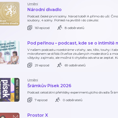
Umění
Národní divadlo
Podcast české první scény. Národ tobě! A přímo do uší. Čin
soubory, 4 scény. Pohled na jeviště i do zákulisí.
161 epizod
8 odběratelů
Pod peřinou – podcast, kde se o intimitě 
V našem podcastu rozebíráme vztahy, sex, tělo, touhy i tab
mikrofonem se střídá čtveřice zkušených moderátorů a moderá
vždycky zajímalo, ale možná ti chyběla odvaha se zeptat. K
29 epizod
69 odběratelů
Umění
Šrámkův Písek 2026
Podcast celostátní přehlídky experimentujícího divadla Šrá
7 epizod
0 odběratelů
Prostor X