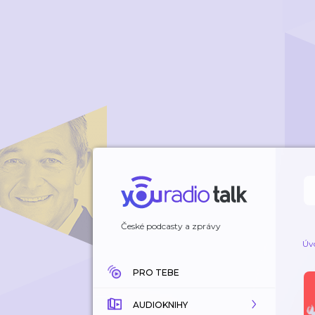
České podcasty a zprávy
Úv
PRO TEBE
AUDIOKNIHY