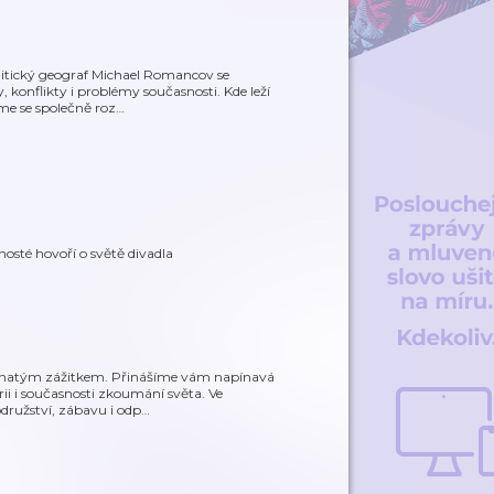
litický geograf Michael Romancov se
konflikty i problémy současnosti. Kde leží
íme se společně roz
…
hosté hovoří o světě divadla
bohatým zážitkem. Přinášíme vám napínavá
ii i současnosti zkoumání světa. Ve
družství, zábavu i odp
…