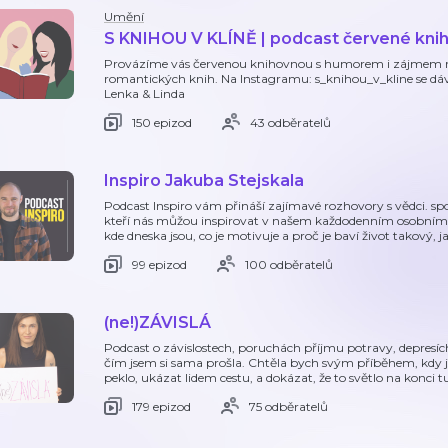
Umění
S KNIHOU V KLÍNĚ | podcast červené kni
Provázíme vás červenou knihovnou s humorem i zájmem roz
romantických knih. Na Instagramu: s_knihou_v_kline se dává
Lenka & Linda
150 epizod
43 odběratelů
Inspiro Jakuba Stejskala
Podcast Inspiro vám přináší zajímavé rozhovory s vědci. spo
kteří nás můžou inspirovat v našem každodenním osobním ž
kde dneska jsou, co je motivuje a proč je baví život takový, j
99 epizod
100 odběratelů
(ne!)ZÁVISLÁ
Podcast o závislostech, poruchách příjmu potravy, depresí
čím jsem si sama prošla. Chtěla bych svým příběhem, kdy js
peklo, ukázat lidem cestu, a dokázat, že to světlo na konci 
179 epizod
75 odběratelů