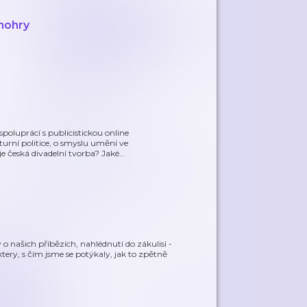
nohry
oluprácí s publicistickou online
turní politice, o smyslu umění ve
e česká divadelní tvorba? Jaké
…
o našich příbězích, nahlédnutí do zákulisí -
ktery, s čím jsme se potýkaly, jak to zpětně