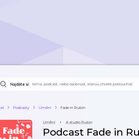
Najděte si:
od
Podcasty
Umění
Fade in Rubín
Umění
A studio Rubín
Podcast Fade in R