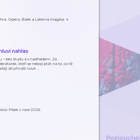
ohra, Opera, Balet a Laterna magika. 4
mluví nahlas
u – bez studu a s nadhledem. Za
torek, kteří se nebojí ptát na to, co tě
aždý díl přináší nové
…
mkův Písek v roce 2026.