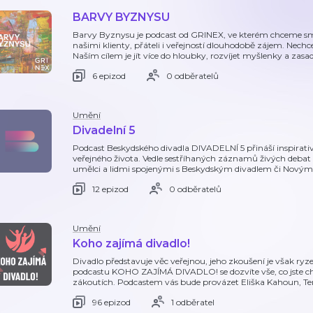
BARVY BYZNYSU
Barvy Byznysu je podcast od GRINEX, ve kterém chceme smy
našimi klienty, přáteli i veřejností dlouhodobě zájem. Nechce
Naším cílem je jít více do hloubky, rozvíjet myšlenky a zasadi
6 epizod
0 odběratelů
Umění
Divadelní 5
Podcast Beskydského divadla DIVADELNÍ 5 přináší inspirativ
veřejného života. Vedle sestříhaných záznamů živých debat nab
umělci a lidmi spojenými s Beskydským divadlem či Nový
12 epizod
0 odběratelů
Umění
Koho zajímá divadlo!
Divadlo představuje věc veřejnou, jeho zkoušení je však ryz
podcastu KOHO ZAJÍMÁ DIVADLO! se dozvíte vše, co jste chtě
zákoutích. Podcastem vás bude provázet Eliška Kahoun, Te
96 epizod
1 odběratel