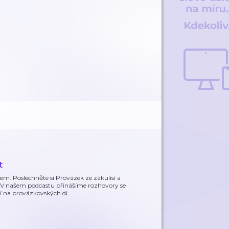
t
m. Poslechněte si Provázek ze zákulisí a
. V našem podcastu přinášíme rozhovory se
í na provázkovských di
…