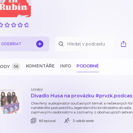
ODEBÍRAT
KOMENTÁŘE
INFO
PODOBNÉ
ZODY
56
Umění
Divadlo Husa na provázku #prvzk.podcas
Otevřený audioprostor současných témat a nečekaných fore
nahlédněte pod pokličku legendárního brněnského divadla
zajímavými osobnostmi a záznamy z obohacujících setkán
85 epizod
3 odběratelé