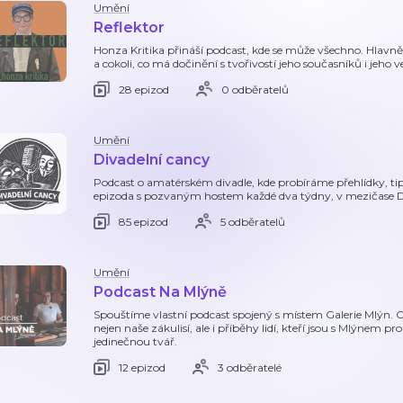
Umění
Reflektor
Honza Kritika přináší podcast, kde se může všechno. Hlavně 
a cokoli, co má dočinění s tvořivostí jeho současníků i jeho v
28 epizod
0 odběratelů
Umění
Divadelní cancy
Podcast o amatérském divadle, kde probíráme přehlídky, tipy
epizoda s pozvaným hostem každé dva týdny, v mezičase Du
85 epizod
5 odběratelů
Umění
Podcast Na Mlýně
Spouštíme vlastní podcast spojený s místem Galerie Mlýn. Ch
nejen naše zákulisí, ale i příběhy lidí, kteří jsou s Mlýnem 
jedinečnou tvář.
12 epizod
3 odběratelé