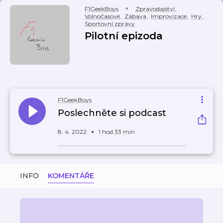
F1GeekBoys
Zpravodajství
,
Volnočasové
,
Zábava
,
Improvizace
,
Hry
,
Sportovní zprávy
Pilotní epizoda
F1GeekBoys
Poslechněte si podcast
8. 4. 2022
1 hod 33 min
INFO
KOMENTÁŘE