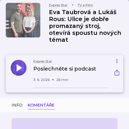
Expres Star
TV a Film
Eva Taubrová a Lukáš
Rous: Ulice je dobře
promazaný stroj,
otevírá spoustu nových
témat
Expres Star
Poslechněte si podcast
3. 6. 2026
26 min
INFO
KOMENTÁŘE