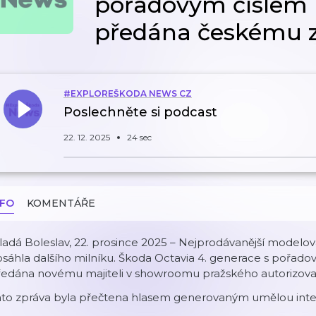
pořadovým číslem 
předána českému z
#EXPLOREŠKODA NEWS CZ
Poslechněte si podcast
22. 12. 2025
24 sec
NFO
KOMENTÁŘE
adá Boleslav, 22. prosince 2025 – Nejprodávanější modelo
sáhla dalšího milníku. Škoda Octavia 4. generace s pořado
ředána novému majiteli v showroomu pražského autorizova
ato zpráva byla přečtena hlasem generovaným umělou intel