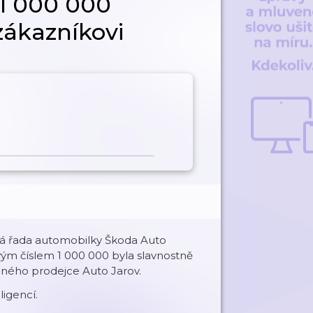
1 000 000
ákazníkovi
vá řada automobilky Škoda Auto
vým číslem 1 000 000 byla slavnostně
ného prodejce Auto Jarov.
igencí.