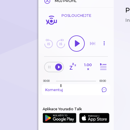
MŮJ PROFIL
P
POSLOUCHEJTE
In
1.00
×
00:00
00:00
Komentuj
Aplikace Youradio Talk