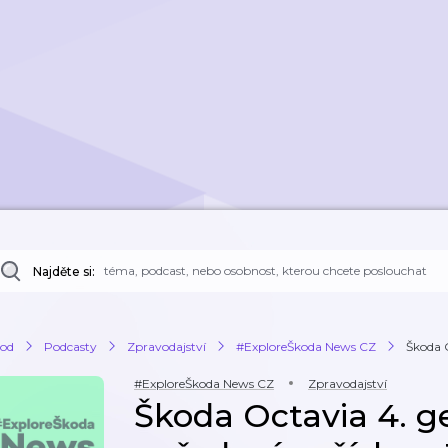
Najděte si:
od
Podcasty
Zpravodajství
#ExploreŠkoda News CZ
Škoda O
#ExploreŠkoda News CZ
Zpravodajství
Škoda Octavia 4. g