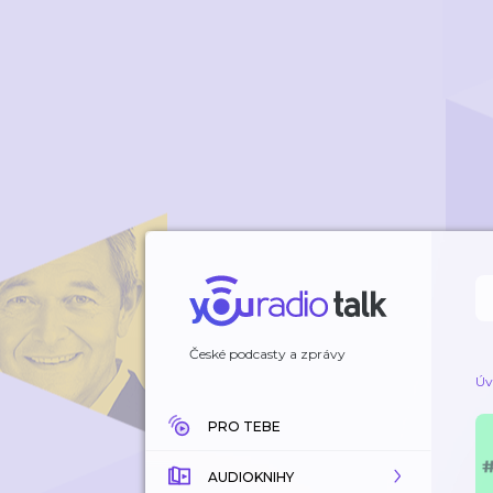
České podcasty a zprávy
Úv
PRO TEBE
AUDIOKNIHY