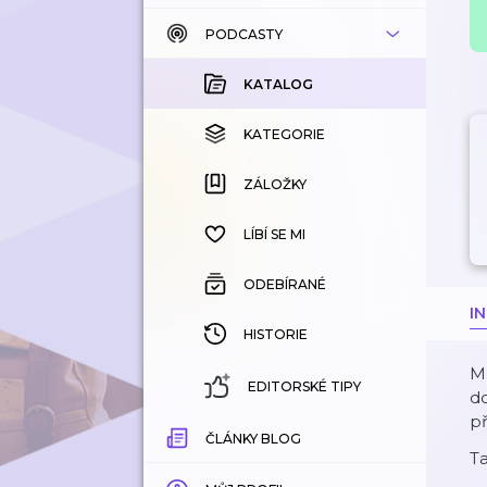
PODCASTY
KATALOG
KOUPENÉ
KATALOG
KATEGORIE
KATEGORIE
ZÁLOŽKY
ZÁLOŽKY
HISTORIE
LÍBÍ SE MI
ODEBÍRANÉ
I
HISTORIE
Ml
EDITORSKÉ TIPY
do
p
ČLÁNKY BLOG
T