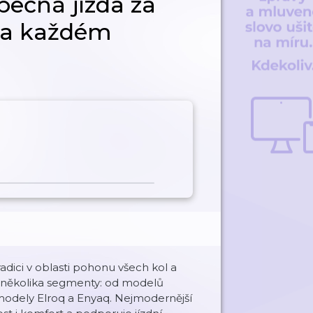
ečná jízda za
na každém
radici v oblasti pohonu všech kol a
íč několika segmenty: od modelů
modely Elroq a Enyaq. Nejmodernější