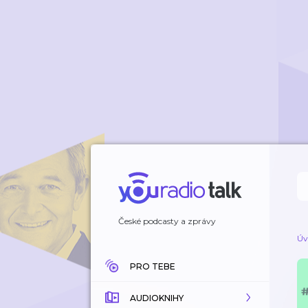
České podcasty a zprávy
Úv
PRO TEBE
AUDIOKNIHY