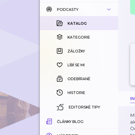
PODCASTY
KATALOG
KOUPENÉ
KATALOG
KATEGORIE
KATEGORIE
ZÁLOŽKY
ZÁLOŽKY
HISTORIE
LÍBÍ SE MI
ODEBÍRANÉ
HISTORIE
I
EDITORSKÉ TIPY
Ml
ak
ČLÁNKY BLOG
Oc