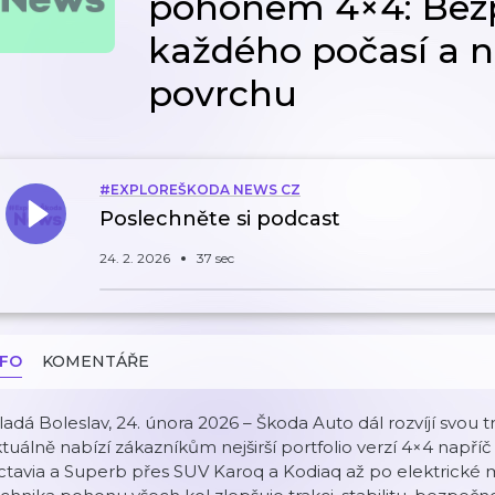
pohonem 4×4: Bezp
každého počasí a 
povrchu
#EXPLOREŠKODA NEWS CZ
Poslechněte si podcast
24. 2. 2026
37 sec
NFO
KOMENTÁŘE
adá Boleslav, 24. února 2026 – Škoda Auto dál rozvíjí svou t
tuálně nabízí zákazníkům nejširší portfolio verzí 4×4 např
tavia a Superb přes SUV Karoq a Kodiaq až po elektrické 