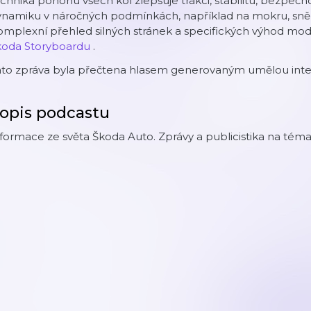
chnika pohonu všech kol zlepšuje trakci, stabilitu, bezpečno
ynamiku v náročných podmínkách, například na mokru, sně
mplexní přehled silných stránek a specifických výhod mod
koda Storyboardu
.
ato zpráva byla přečtena hlasem generovaným umělou intel
opis podcastu
formace ze světa Škoda Auto. Zprávy a publicistika na témat