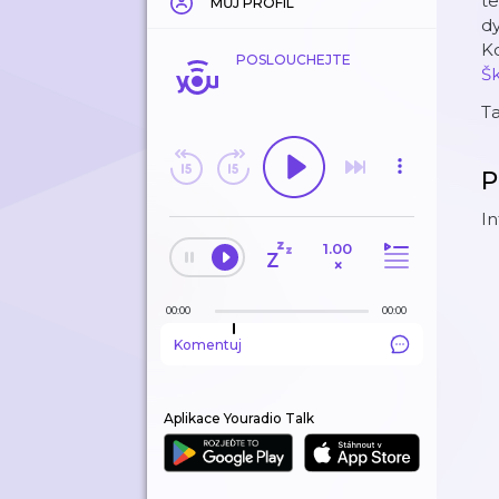
te
MŮJ PROFIL
d
Ko
POSLOUCHEJTE
Š
T
P
In
1.00
×
00:00
00:00
Komentuj
Aplikace Youradio Talk