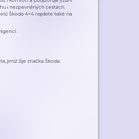
st i komfort a podporuje jízdní
hu i nezpevněných cestách.
elů Škoda 4×4 najdete také na
igencí.
a, jimiž žije značka Škoda.